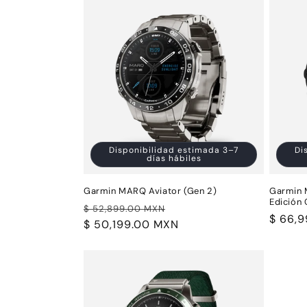
c
c
i
ó
n
Disponibilidad estimada 3–7
Di
días hábiles
:
Garmin MARQ Aviator (Gen 2)
Garmin 
Edición
Precio
Precio
$ 52,899.00 MXN
Precio
$ 66,
habitual
$ 50,199.00 MXN
de
habitu
oferta