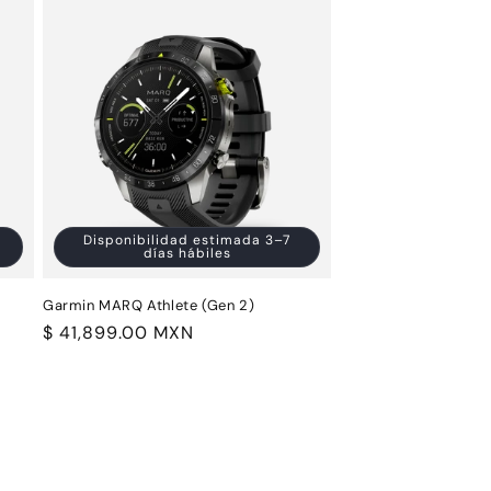
Disponibilidad estimada 3–7
días hábiles
Garmin MARQ Athlete (Gen 2)
Precio
$ 41,899.00 MXN
habitual