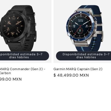
sponibilidad estimada 3–7
Disponibilidad estimada 3–7
días hábiles
días hábiles
MARQ Commander (Gen 2) -
Garmin MARQ Captain (Gen 2)
 Carbon
Precio
$ 48,499.00 MXN
999.00 MXN
habitual
al