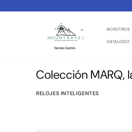
Ir
directamente
al contenido
NOSOTROS
CATALOGO
C
Colección MARQ, la
o
RELOJES INTELIGENTES
l
e