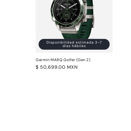
Disponibilidad estimada 3–7
días hábiles
Garmin MARQ Golfer (Gen 2)
Precio
$ 50,699.00 MXN
habitual