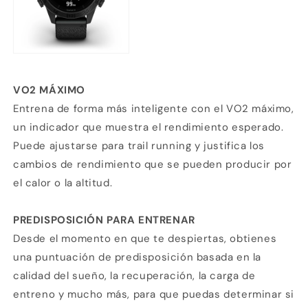
VO2 MÁXIMO
Entrena de forma más inteligente con el VO2 máximo,
Compra ahora y paga a meses
un indicador que muestra el rendimiento esperado.
sin tarjeta de crédito
Puede ajustarse para trail running y justifica los
cambios de rendimiento que se pueden producir por
el calor o la altitud.
Agrega tu producto al carrito y
elige
1
pagar con Meses sin Tarjeta.
En tu cuenta de Mercado Pago,
elige
2
PREDISPOSICIÓN PARA ENTRENAR
la cantidad de meses
y confirma.
Paga mes a mes
con saldo disponible,
Desde el momento en que te despiertas, obtienes
3
débito u otros medios.
una puntuación de predisposición basada en la
calidad del sueño, la recuperación, la carga de
Crédito sujeto a aprobación.
¿Tienes dudas? Consulta nuestra
Ayuda.
entreno y mucho más, para que puedas determinar si