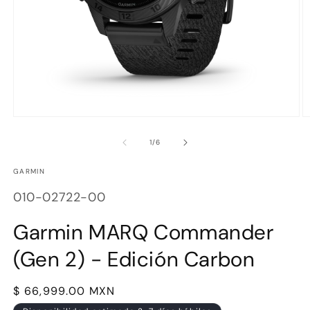
Abrir
Ab
elemento
e
multimedia
m
de
1
/
6
1
2
en
e
GARMIN
una
u
ventana
v
SKU:
modal
m
010-02722-00
Garmin MARQ Commander
(Gen 2) - Edición Carbon
Precio
$ 66,999.00 MXN
habitual