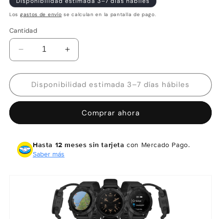
Disponibilidad estimada 3–7 días hábiles
Los
gastos de envío
se calculan en la pantalla de pago.
Cantidad
Reducir
Aumentar
cantidad
cantidad
para
para
Garmin
Garmin
Disponibilidad estimada 3–7 días hábiles
MARQ
MARQ
Commander
Commander
Comprar ahora
(Gen
(Gen
2)
2)
-
-
Hasta 12 meses sin tarjeta
con Mercado Pago.
Edición
Edición
Saber más
Carbon
Carbon