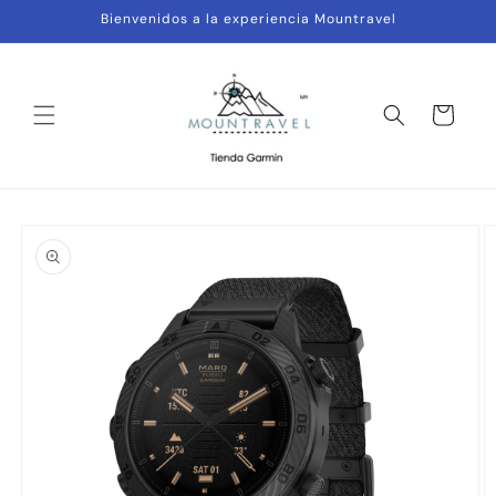
Ir
Bienvenidos a la experiencia Mountravel
directamente
al contenido
Carrito
Ir
directamente
a la
información
del producto