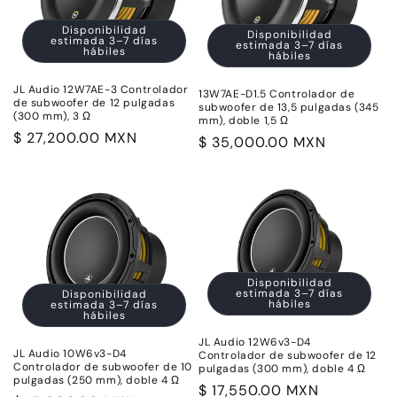
i
ó
Disponibilidad
Disponibilidad
estimada 3–7 días
estimada 3–7 días
hábiles
hábiles
n
JL Audio 12W7AE-3 Controlador
:
13W7AE-D1.5 Controlador de
de subwoofer de 12 pulgadas
subwoofer de 13,5 pulgadas (345
(300 mm), 3 Ω
mm), doble 1,5 Ω
Precio
$ 27,200.00 MXN
Precio
$ 35,000.00 MXN
habitual
habitual
Disponibilidad
estimada 3–7 días
Disponibilidad
hábiles
estimada 3–7 días
hábiles
JL Audio 12W6v3-D4
JL Audio 10W6v3-D4
Controlador de subwoofer de 12
Controlador de subwoofer de 10
pulgadas (300 mm), doble 4 Ω
pulgadas (250 mm), doble 4 Ω
Precio
$ 17,550.00 MXN