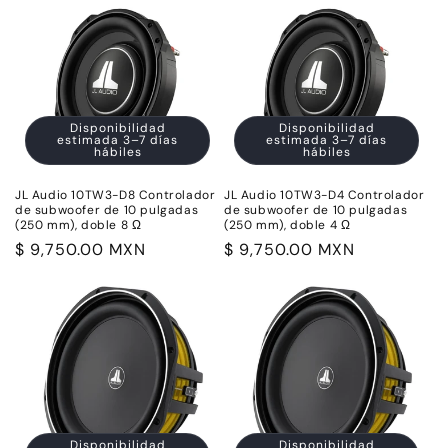
Disponibilidad
Disponibilidad
estimada 3–7 días
estimada 3–7 días
hábiles
hábiles
JL Audio 10TW3-D8 Controlador
JL Audio 10TW3-D4 Controlador
de subwoofer de 10 pulgadas
de subwoofer de 10 pulgadas
(250 mm), doble 8 Ω
(250 mm), doble 4 Ω
Precio
$ 9,750.00 MXN
Precio
$ 9,750.00 MXN
habitual
habitual
Disponibilidad
Disponibilidad