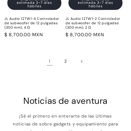
estimada 3–7 días
estimada 3–7 días
hábiles
hábiles
JL Audio 12TW1-4 Controlador
JL Audio 12TW1-2 Controlador
de subwoofer de 12 pulgadas
de subwoofer de 12 pulgadas
(300 mm), 4 Ω
(300 mm), 2 Ω
Precio
$ 8,700.00 MXN
Precio
$ 8,700.00 MXN
habitual
habitual
1
2
Noticias de aventura
¡Sé el primero en enterarte de las últimas
noticias de sobre gadgets y equipamiento para