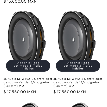
Precio
$ 15,600.00 MXN
habitual
habitual
Disponibilidad
Disponibilidad
estimada 3–7 días
estimada 3–7 días
hábiles
hábiles
JL Audio 13TW5v2-2 Controlador
JL Audio 13TW5v2-4 Controlador
de subwoofer de 13,5 pulgadas
de subwoofer de 13,5 pulgadas
(345 mm), 2 Ω
(345 mm), 4 Ω
Precio
$ 17,550.00 MXN
Precio
$ 17,550.00 MXN
habitual
habitual