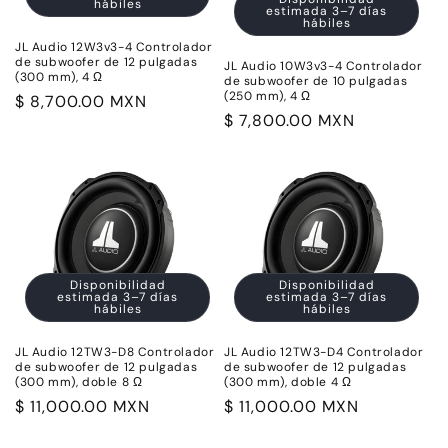
hábiles
estimada 3–7 días
hábiles
JL Audio 12W3v3-4 Controlador
de subwoofer de 12 pulgadas
JL Audio 10W3v3-4 Controlador
(300 mm), 4 Ω
de subwoofer de 10 pulgadas
(250 mm), 4 Ω
Precio
$ 8,700.00 MXN
Precio
$ 7,800.00 MXN
habitual
habitual
Disponibilidad
Disponibilidad
estimada 3–7 días
estimada 3–7 días
hábiles
hábiles
JL Audio 12TW3-D8 Controlador
JL Audio 12TW3-D4 Controlador
de subwoofer de 12 pulgadas
de subwoofer de 12 pulgadas
(300 mm), doble 8 Ω
(300 mm), doble 4 Ω
Precio
$ 11,000.00 MXN
Precio
$ 11,000.00 MXN
habitual
habitual