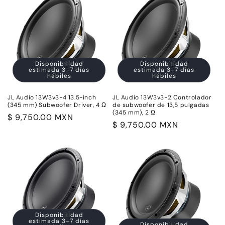
Disponibilidad
Disponibilidad
estimada 3–7 días
estimada 3–7 días
hábiles
hábiles
JL Audio 13W3v3-4 13.5-inch
JL Audio 13W3v3-2 Controlador
(345 mm) Subwoofer Driver, 4 Ω
de subwoofer de 13,5 pulgadas
(345 mm), 2 Ω
Precio
$ 9,750.00 MXN
Precio
$ 9,750.00 MXN
habitual
habitual
Disponibilidad
estimada 3–7 días
Disponibilidad