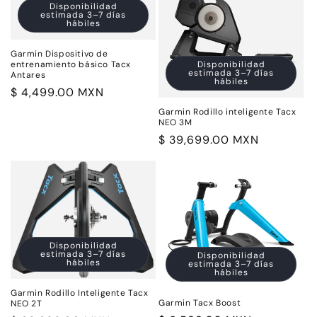
i
Disponibilidad
estimada 3–7 días
ó
hábiles
n
Garmin Dispositivo de
entrenamiento básico Tacx
Disponibilidad
estimada 3–7 días
:
Antares
hábiles
Precio
$ 4,499.00 MXN
habitual
Garmin Rodillo inteligente Tacx
NEO 3M
Precio
$ 39,699.00 MXN
habitual
Disponibilidad
estimada 3–7 días
Disponibilidad
hábiles
estimada 3–7 días
hábiles
Garmin Rodillo Inteligente Tacx
Garmin Tacx Boost
NEO 2T