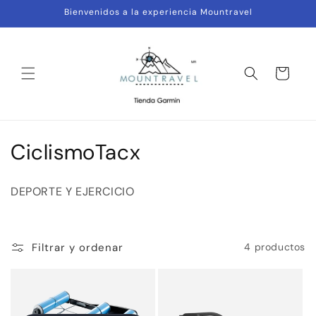
Ir
Bienvenidos a la experiencia Mountravel
directamente
al contenido
Carrito
C
CiclismoTacx
o
DEPORTE Y EJERCICIO
l
e
Filtrar y ordenar
4 productos
c
c