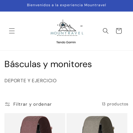
Ir
Bienvenidos a la experiencia Mountravel
directamente
al contenido
Carrito
C
Básculas y monitores
o
DEPORTE Y EJERCICIO
l
e
Filtrar y ordenar
13 productos
c
c