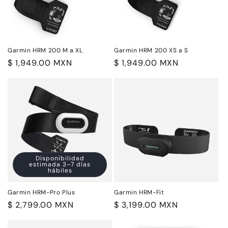
Garmin HRM 200 M a XL
Garmin HRM 200 XS a S
Precio
$ 1,949.00 MXN
Precio
$ 1,949.00 MXN
habitual
habitual
Disponibilidad
estimada 3–7 días
hábiles
Garmin HRM-Pro Plus
Garmin HRM-Fit
Precio
$ 2,799.00 MXN
Precio
$ 3,199.00 MXN
habitual
habitual