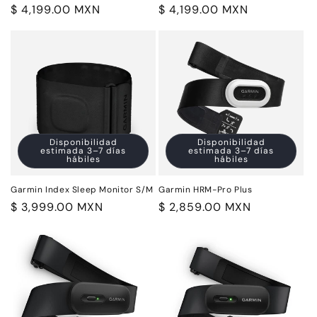
Precio
$ 4,199.00 MXN
Precio
$ 4,199.00 MXN
habitual
habitual
Disponibilidad
Disponibilidad
estimada 3–7 días
estimada 3–7 días
hábiles
hábiles
Garmin Index Sleep Monitor S/M
Garmin HRM-Pro Plus
Precio
$ 3,999.00 MXN
Precio
$ 2,859.00 MXN
habitual
habitual