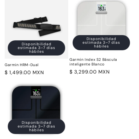
Disponibilidad
estimada 3–7 días
Disponibilidad
hábiles
estimada 3–7 días
hábiles
Garmin Index S2 Báscula
inteligente Blanco
Garmin HRM-Dual
Precio
$ 3,299.00 MXN
Precio
$ 1,499.00 MXN
habitual
habitual
Disponibilidad
estimada 3–7 días
hábiles