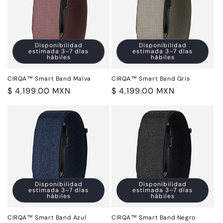
i
ó
n
Disponibilidad
Disponibilidad
estimada 3–7 días
estimada 3–7 días
:
hábiles
hábiles
CIRQA™ Smart Band Malva
CIRQA™ Smart Band Gris
Precio
$ 4,199.00 MXN
Precio
$ 4,199.00 MXN
habitual
habitual
Disponibilidad
Disponibilidad
estimada 3–7 días
estimada 3–7 días
hábiles
hábiles
CIRQA™ Smart Band Azul
CIRQA™ Smart Band Negro