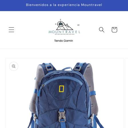
Ir
Bienvenidos a la experiencia Mountravel
directamente
al contenido
Carrito
Ir
directamente
a la
información
del producto