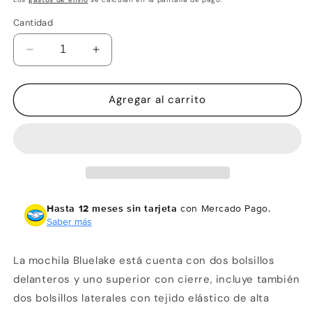
Cantidad
Reducir
Aumentar
cantidad
cantidad
para
para
Wallis
Wallis
Agregar al carrito
Mochila
Mochila
para
para
montaña
montaña
Nat
Nat
Geo
Geo
Bluelake
Bluelake
25
25
Hasta 12 meses sin tarjeta
con Mercado Pago.
L
L
Saber más
La mochila Bluelake está cuenta con dos bolsillos
delanteros y uno superior con cierre, incluye también
dos bolsillos laterales con tejido elástico de alta