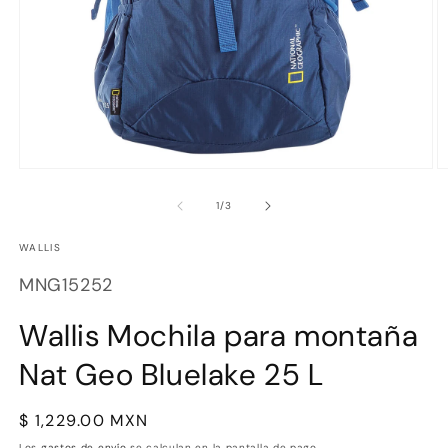
Abrir
Ab
elemento
e
multimedia
m
de
1
/
3
1
2
en
e
WALLIS
una
u
ventana
v
SKU:
modal
m
MNG15252
Wallis Mochila para montaña
Nat Geo Bluelake 25 L
Precio
$ 1,229.00 MXN
habitual
Los
gastos de envío
se calculan en la pantalla de pago.