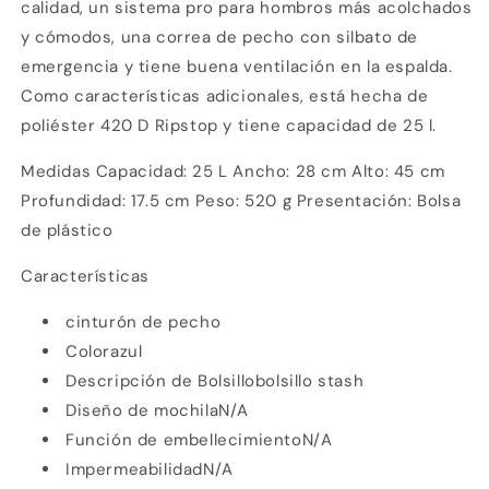
calidad, un sistema pro para hombros más acolchados
y cómodos, una correa de pecho con silbato de
emergencia y tiene buena ventilación en la espalda.
Como características adicionales, está hecha de
poliéster 420 D Ripstop y tiene capacidad de 25 l.
Medidas Capacidad: 25 L Ancho: 28 cm Alto: 45 cm
Profundidad: 17.5 cm Peso: 520 g Presentación: Bolsa
de plástico
Características
cinturón de pecho
Color
azul
Compra ahora y paga a meses
Descripción de Bolsillo
bolsillo stash
sin tarjeta de crédito
Diseño de mochila
N/A
Función de embellecimiento
N/A
Agrega tu producto al carrito y
elige
Impermeabilidad
N/A
1
pagar con Meses sin Tarjeta.