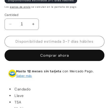
Disponibilidad estimada 3–7 días hábiles
Los
gastos de envío
se calculan en la pantalla de pago.
Cantidad
Reducir
Aumentar
cantidad
cantidad
para
para
Wallis
Wallis
Disponibilidad estimada 3–7 días hábiles
Candado
Candado
Llave
Llave
Comprar ahora
TSA
TSA
Multiusos
Multiusos
Negro
Negro
Hasta 12 meses sin tarjeta
con Mercado Pago.
Pequeño
Pequeño
Saber más
Seguridad
Seguridad
Candado
Llave
TSA