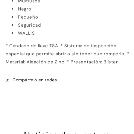
Multiusos
Negro
Pequeño
Seguridad
Compra ahora y paga a meses
WALLIS
sin tarjeta de crédito
* Candado de llave TSA. * Sistema de inspección
especial que permite abrirlo sin tener que romperlo. *
Agrega tu producto al carrito y
elige
1
pagar con Meses sin Tarjeta.
Material: Aleación de Zinc. * Presentación: Blíster.
En tu cuenta de Mercado Pago,
elige
2
la cantidad de meses
y confirma.
Paga mes a mes
con saldo disponible,
3
Compártelo en redes
débito u otros medios.
Crédito sujeto a aprobación.
¿Tienes dudas? Consulta nuestra
Ayuda.