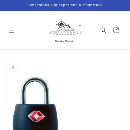
Ir
Bienvenidos a la experiencia Mountravel
directamente
al contenido
Carrito
Ir
directamente
a la
información
del producto