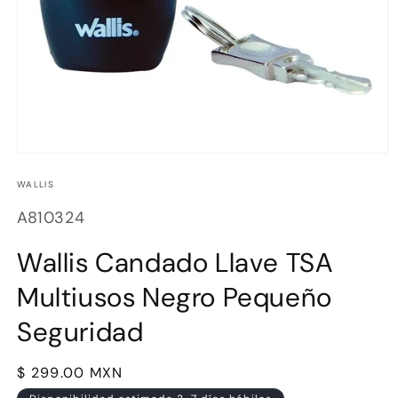
Abrir
elemento
multimedia
WALLIS
1
en
SKU:
A810324
una
ventana
modal
Wallis Candado Llave TSA
Multiusos Negro Pequeño
Seguridad
Precio
$ 299.00 MXN
habitual