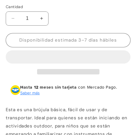
Cantidad
Reducir
Aumentar
cantidad
cantidad
para
para
Wallis
Wallis
Disponibilidad estimada 3–7 días hábiles
Brújula
Brújula
escolar,
escolar,
con
con
cordón
cordón
para
para
colgar,
colgar,
azul
azul
Hasta 12 meses sin tarjeta
con Mercado Pago.
Saber más
Esta es una brújula básica, fácil de usar y de
transportar. Ideal para quienes se están iniciando en
actividades outdoor, para niños que se están
empezando a familiarizar con instrumentos de