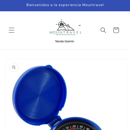
Ir
Bienvenidos a la experiencia Mountravel
directamente
al contenido
Carrito
Ir
directamente
a la
información
del producto