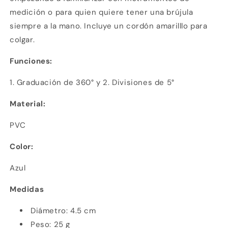
medición o para quien quiere tener una brújula
siempre a la mano. Incluye un cordón amarilllo para
colgar.
Funciones:
1. Graduación de 360° y 2. Divisiones de 5°
Material:
Compra ahora y paga a meses
PVC
sin tarjeta de crédito
Color:
Agrega tu producto al carrito y
elige
1
Azul
pagar con Meses sin Tarjeta.
En tu cuenta de Mercado Pago,
elige
2
la cantidad de meses
y confirma.
Medidas
Paga mes a mes
con saldo disponible,
3
débito u otros medios.
Diámetro: 4.5 cm
Peso: 25 g