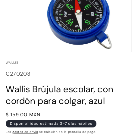
Abrir
elemento
multimedia
WALLIS
1
en
SKU:
C270203
una
ventana
modal
Wallis Brújula escolar, con
cordón para colgar, azul
Precio
$ 159.00 MXN
habitual
Disponibilidad estimada 3–7 días hábiles
Los
gastos de envío
se calculan en la pantalla de pago.