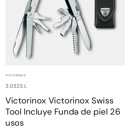
Abrir
elemento
multimedia
VICTORINOX
1
en
SKU:
3.0323.L
una
ventana
modal
Victorinox Victorinox Swiss
Tool Incluye Funda de piel 26
usos