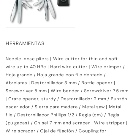
Compra ahora y paga a meses
sin tarjeta de crédito
Agrega tu producto al carrito y
elige
1
HERRAMIENTAS
pagar con Meses sin Tarjeta.
En tu cuenta de Mercado Pago,
elige
2
la cantidad de meses
y confirma.
Needle-nose pliers | Wire cutter for thin and soft
Paga mes a mes
con saldo disponible,
3
débito u otros medios.
wire up to 40 HRc | Hard wire cutter | Wire crimper /
Hoja grande / Hoja grande con filo dentado /
Crédito sujeto a aprobación.
Abrelatas | Destornillador 3 mm / Bottle opener |
¿Tienes dudas? Consulta nuestra
Ayuda.
Screwdriver 5 mm | Wire bender / Screwdriver 7.5 mm
| Crate opener, sturdy / Destornillador 2 mm / Punzón
escariador / Sierra para madera / Metal saw | Metal
file / Destornillador Phillips 1/2 / Regla (cm) / Regla
(pulgadas) / Chisel 7 mm and scraper | Wire stripper |
Wire scraper / Ojal de fijación / Coupling for