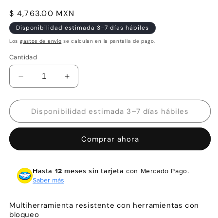
Precio
$ 4,763.00 MXN
habitual
Disponibilidad estimada 3–7 días hábiles
Los
gastos de envío
se calculan en la pantalla de pago.
Cantidad
Reducir
Aumentar
cantidad
cantidad
para
para
Victorinox
Victorinox
Disponibilidad estimada 3–7 días hábiles
Victorinox
Victorinox
Swiss
Swiss
Comprar ahora
Tool
Tool
Incluye
Incluye
Funda
Funda
Hasta 12 meses sin tarjeta
con Mercado Pago.
de
de
Saber más
piel
piel
26
26
usos
usos
Multiherramienta resistente con herramientas con
bloqueo