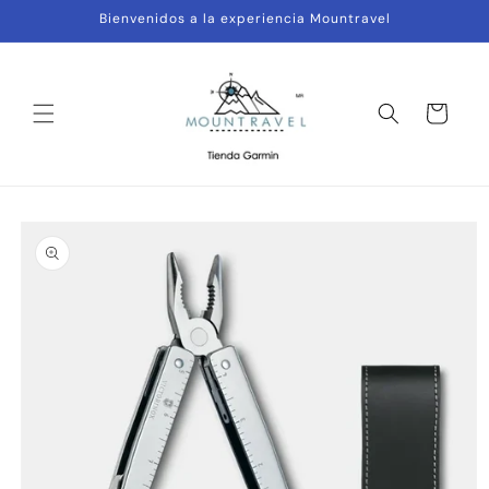
Ir
Bienvenidos a la experiencia Mountravel
directamente
al contenido
Carrito
Ir
directamente
a la
información
del producto