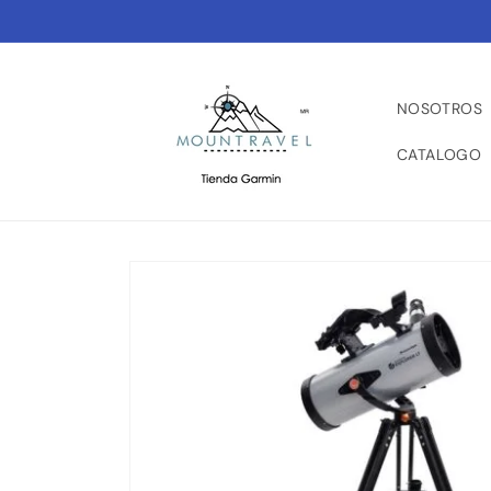
Ir
directamente
al contenido
NOSOTROS
CATALOGO
Ir
directamente
a la
información
del producto