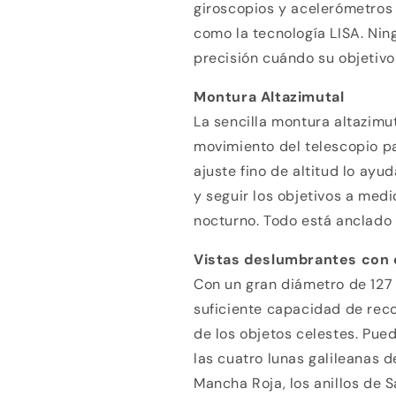
giroscopios y acelerómetros 
como la tecnología LISA. Nin
precisión cuándo su objetivo 
Montura Altazimutal
La sencilla montura altazimut
movimiento del telescopio pa
ajuste fino de altitud lo ayu
y seguir los objetivos a med
nocturno. Todo está anclado p
Vistas deslumbrantes con ó
Con un gran diámetro de 127 
suficiente capacidad de recol
de los objetos celestes. Pued
las cuatro lunas galileanas 
Compra ahora y paga a meses sin
Mancha Roja, los anillos de S