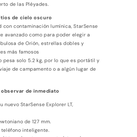
rto de las Pléyades.
itios de cielo oscuro
ad con contaminación lumínica, StarSense
te avanzado como para poder elegir a
ebulosa de Orión, estrellas dobles y
stes más famosos
 pesa solo 5.2 kg, por lo que es portátil y
o viaje de campamento o a algún lugar de
a observar de inmediato
 nuevo StarSense Explorer LT,
newtoniano de 127 mm.
teléfono inteligente.