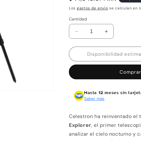
habitual
Los
gastos de envío
se calculan en l
Cantidad
Reducir
Aumentar
cantidad
cantidad
para
para
Telescopio
Telescopio
StarSense
StarSense
Explorer
Explorer
Comprar
LT
LT
127AZ
127AZ
Celestron
Celestron
Hasta 12 meses sin tarjet
Saber más
Celestron ha reinventado el
Explorer
, el primer telescop
analizar el cielo nocturno y 