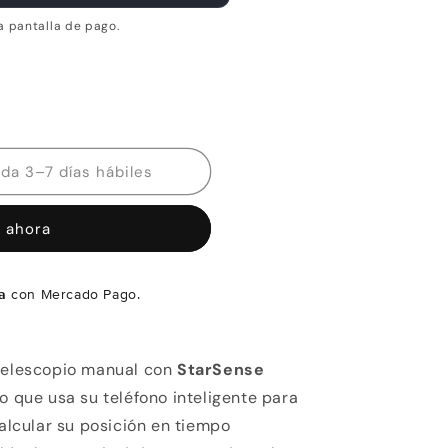
a pantalla de pago.
Disponibilidad estimada 3–7 días hábiles
 ahora
a
con Mercado Pago.
 telescopio manual con
StarSense
io que usa su teléfono inteligente para
calcular su posición en tiempo