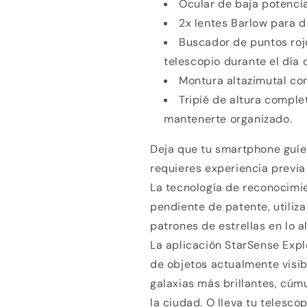
Ocular de baja potenci
2x lentes Barlow para d
Buscador de puntos rojo
telescopio durante el día o
Montura altazimutal con
Tripié de altura compl
mantenerte organizado.
Deja que tu smartphone guíe 
requieres experiencia previa
La tecnología de reconocimie
pendiente de patente, utiliz
patrones de estrellas en lo a
La aplicación StarSense Exp
de objetos actualmente visib
galaxias más brillantes, cúm
la ciudad. O lleva tu telesco