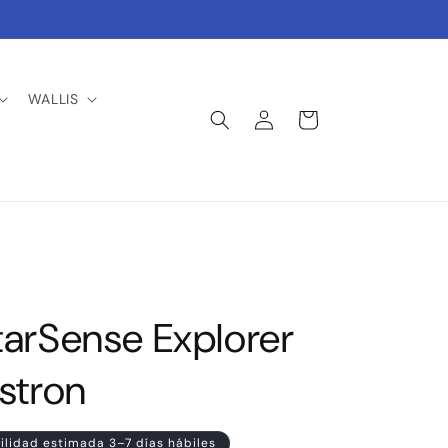
WALLIS
Iniciar
Carrito
sesión
tarSense Explorer
stron
ilidad estimada 3–7 días hábiles