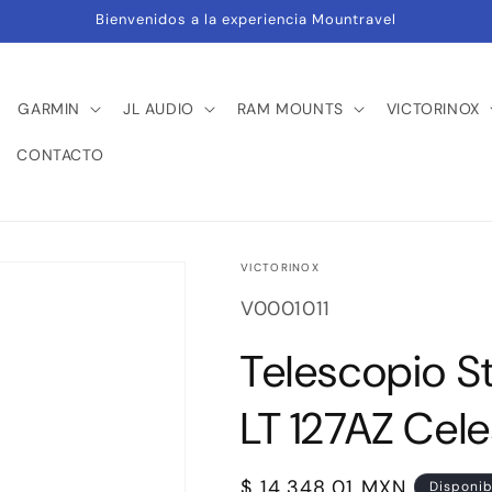
Bienvenidos a la experiencia Mountravel
GARMIN
JL AUDIO
RAM MOUNTS
VICTORINOX
CONTACTO
VICTORINOX
SKU:
V0001011
Telescopio S
LT 127AZ Cele
Precio
$ 14,348.01 MXN
Disponib