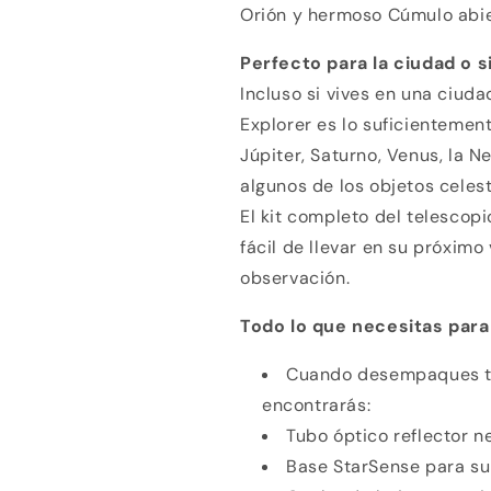
tarjeta de crédito
Orión y hermoso Cúmulo abie
Perfecto para la ciudad o s
Agrega tu producto al carrito y
elige pagar con
1
Meses sin Tarjeta.
Incluso si vives en una ciud
En tu cuenta de Mercado Pago,
elige la
2
cantidad de meses
y confirma.
Explorer es lo suficientemen
Paga mes a mes
con saldo disponible, débito u
3
Júpiter, Saturno, Venus, la N
otros medios.
algunos de los objetos cele
El kit completo del telescopio
Crédito sujeto a aprobación.
¿Tienes dudas? Consulta nuestra
Ayuda.
fácil de llevar en su próxim
observación.
Todo lo que necesitas par
Cuando desempaques tu
encontrarás:
Tubo óptico reflector 
Base StarSense para su 