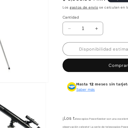
habitual
Los
gastos de envío
se calculan en l
Cantidad
Reducir
Aumentar
cantidad
cantidad
para
para
Telescopio
Telescopio
PowerSeeker
PowerSeeker
50
50
Comprar
AZ
AZ
Celestron
Celestron
Hasta 12 meses sin tarjet
Saber más
¡Los t
elescopios PowerSeeker son una excelente
observación celeste! La serie de telescopios Pow