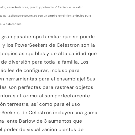
alor, características, precio y potencia. Ofreciendo un valor
os portátiles pero potentes con un amplio rendimiento óptico para
e la astronomía.
 gran pasatiempo familiar que se puede
, y los PowerSeekers de Celestron son la
escopios asequibles y de alta calidad que
e diversión para toda la familia. Los
áciles de configurar, incluso para
ren herramientas para el ensamblaje! Sus
es son perfectas para rastrear objetos
monturas altazimutal son perfectamente
n terrestre, así como para el uso
rSeekers de Celestron incluyen una gama
na lente Barlow de 3 aumentos que
 poder de visualización cientos de