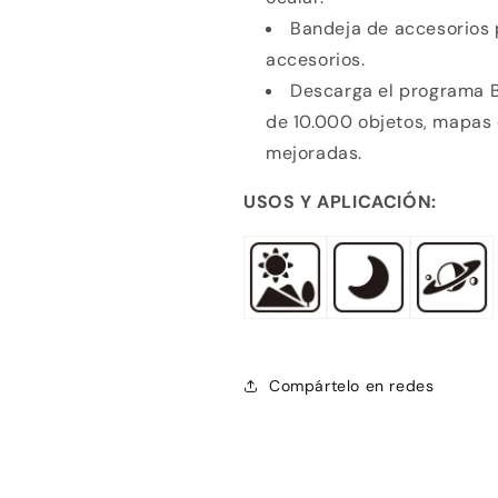
Crédito sujeto a aprobación.
¿Tienes dudas? Consulta nuestra
Ayuda.
Bandeja de accesorios
accesorios.
Descarga el programa 
de 10.000 objetos, mapas 
mejoradas.
USOS Y APLICACIÓN:
Compártelo en redes