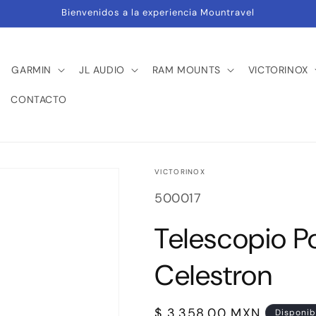
Bienvenidos a la experiencia Mountravel
GARMIN
JL AUDIO
RAM MOUNTS
VICTORINOX
CONTACTO
VICTORINOX
SKU:
500017
Telescopio 
Celestron
Precio
$ 3,358.00 MXN
Disponib