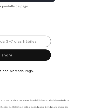
a pantalla de pago.
Disponibilidad estimada 3–7 días hábiles
 ahora
a
con Mercado Pago.
 forma de abrir las maravillas del Universo al aficionado de la
erSeeker de Celestron está diseñada para brindar al comprador