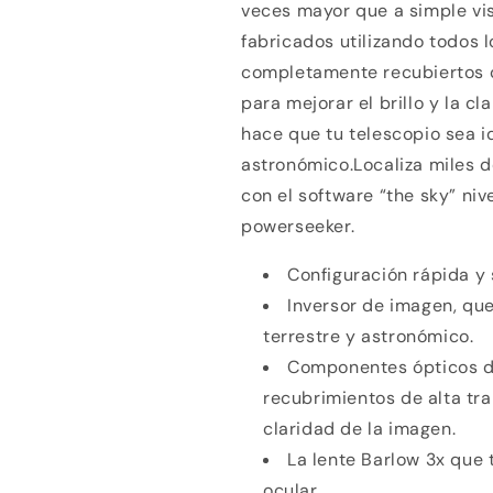
veces mayor que a simple vi
fabricados utilizando todos 
completamente recubiertos c
para mejorar el brillo y la c
hace que tu telescopio sea i
astronómico.Localiza miles d
con el software “the sky” niv
powerseeker.
Compra ahora y paga a meses sin
tarjeta de crédito
Configuración rápida y 
Inversor de imagen, que
terrestre y astronómico.
Agrega tu producto al carrito y
elige pagar con
1
Meses sin Tarjeta.
Componentes ópticos d
En tu cuenta de Mercado Pago,
elige la
2
recubrimientos de alta tra
cantidad de meses
y confirma.
Paga mes a mes
con saldo disponible, débito u
claridad de la imagen.
3
otros medios.
La lente Barlow 3x que 
ocular.