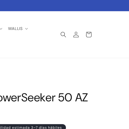
WALLIS
Iniciar
Carrito
sesión
PowerSeeker 50 AZ
ilidad estimada 3–7 días hábiles