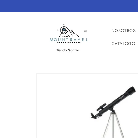
Ir
directamente
al contenido
NOSOTROS
CATALOGO
Ir
directamente
a la
información
del producto