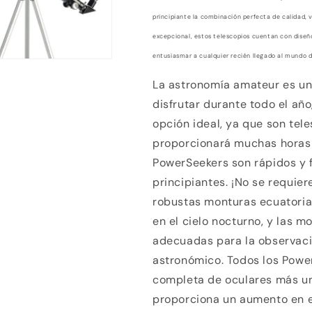
principiante la combinación perfecta de calidad, v
excepcional, estos telescopios cuentan con diseñ
entusiasmar a cualquier recién llegado al mundo d
La astronomía amateur es un
disfrutar durante todo el año
opción ideal, ya que son tel
proporcionará muchas horas d
PowerSeekers son rápidos y f
principiantes. ¡No se requie
robustas monturas ecuatorial
en el cielo nocturno, y las 
adecuadas para la observació
astronómico. Todos los Powe
completa de oculares más u
proporciona un aumento en el