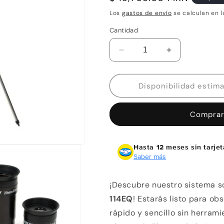
habitual
Los
gastos de envío
se calculan en l
Cantidad
Reducir
Aumentar
cantidad
cantidad
para
para
Telescopio
Telescopio
AstroMaster
AstroMaster
114
114
Comprar
EQ
EQ
Celestron
Celestron
Hasta 12 meses sin tarjet
Saber más
¡Descubre nuestro sistema so
114EQ
! Estarás listo para o
rápido y sencillo sin herram