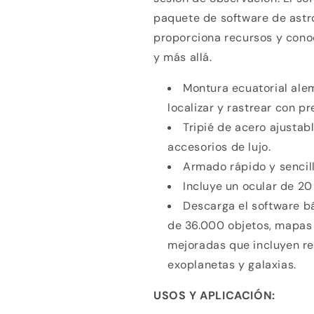
paquete de software de ast
proporciona recursos y cono
y más allá.
Compra ahora y paga a meses sin
Montura ecuatorial ale
tarjeta de crédito
localizar y rastrear con pr
Tripié de acero ajustab
Agrega tu producto al carrito y
elige pagar con
accesorios de lujo.
1
Meses sin Tarjeta.
Armado rápido y sencill
En tu cuenta de Mercado Pago,
elige la
2
cantidad de meses
y confirma.
Incluye un ocular de 2
Paga mes a mes
con saldo disponible, débito u
3
Descarga el software b
otros medios.
de 36.000 objetos, mapas 
Crédito sujeto a aprobación.
mejoradas que incluyen re
¿Tienes dudas? Consulta nuestra
Ayuda.
exoplanetas y galaxias.
USOS Y APLICACIÓN: