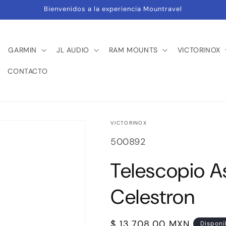
Bienvenidos a la experiencia Mountravel
GARMIN
JL AUDIO
RAM MOUNTS
VICTORINOX
CONTACTO
VICTORINOX
SKU:
500892
Telescopio A
Celestron
Precio
$ 13,708.00 MXN
Disponi