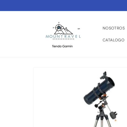
Ir
directamente
al contenido
NOSOTROS
CATALOGO
Ir
directamente
a la
información
del producto