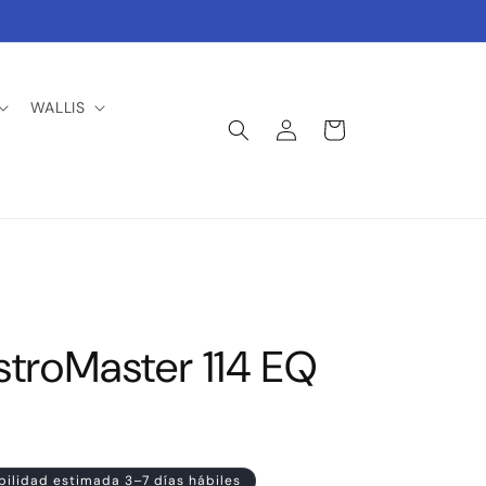
WALLIS
Iniciar
Carrito
sesión
stroMaster 114 EQ
bilidad estimada 3–7 días hábiles