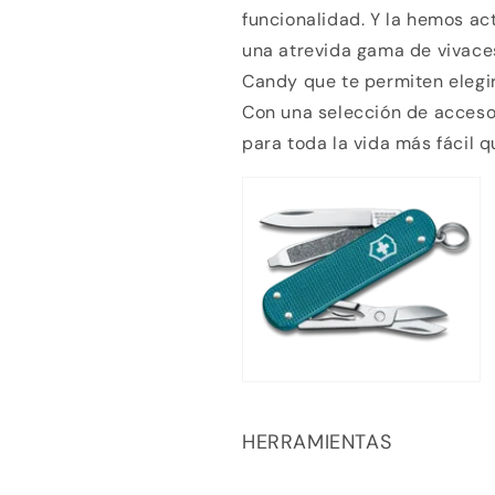
funcionalidad. Y la hemos ac
una atrevida gama de vivace
Candy que te permiten elegir
Con una selección de acceso
para toda la vida más fácil 
Compra ahora y paga a meses sin
tarjeta de crédito
HERRAMIENTAS
Agrega tu producto al carrito y
elige pagar con
1
Meses sin Tarjeta.
En tu cuenta de Mercado Pago,
elige la