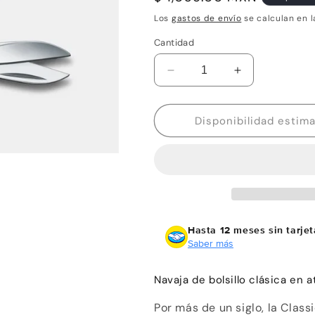
habitual
Los
gastos de envío
se calculan en l
Cantidad
Reducir
Aumentar
cantidad
cantidad
para
para
Navaja
Navaja
Victorinox
Victorinox
Classic
Classic
SD
SD
Wild
Wild
Jungle
Jungle
5
5
Usos
Usos
Hasta 12 meses sin tarjet
Saber más
Navaja de bolsillo clásica en 
Por más de un siglo, la Class