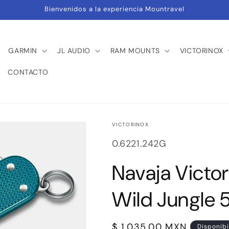
Bienvenidos a la experiencia Mountravel
GARMIN
JL AUDIO
RAM MOUNTS
VICTORINOX
CONTACTO
VICTORINOX
SKU:
0.6221.242G
Navaja Victor
Wild Jungle 
Precio
$ 1,035.00 MXN
Disponibi