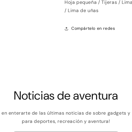
2
Hoja pequeña / Tijeras / Lima
cantidad de meses
y confirma.
Paga mes a mes
con saldo disponible, débito u
/ Lima de uñas
3
otros medios.
Compártelo en redes
Crédito sujeto a aprobación.
¿Tienes dudas? Consulta nuestra
Ayuda.
Noticias de aventura
o en enterarte de las últimas noticias de sobre gadgets 
para deportes, recreación y aventura!