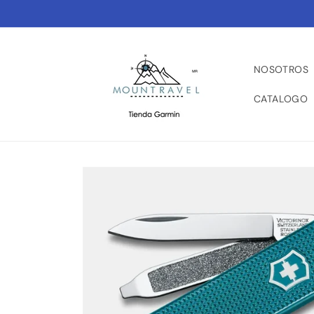
Ir
directamente
al contenido
NOSOTROS
CATALOGO
Ir
directamente
a la
información
del producto