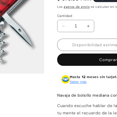
habitual
Los
gastos de envío
se calculan en l
Cantidad
Reducir
Aumentar
cantidad
cantidad
para
para
Navaja
Navaja
Victorinox
Victorinox
Spartan
Spartan
Comprar
Rojo
Rojo
Transparente
Transparente
12
12
Hasta 12 meses sin tarjet
usos
usos
Saber más
Navaja de bolsillo mediana co
Cuando escuche hablar de la
tu mente el recuerdo de la le