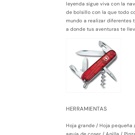
leyenda sigue viva con la nav
de bolsillo con la que todo 
mundo a realizar diferentes ti
a donde tus aventuras te llev
Compra ahora y paga a meses sin
tarjeta de crédito
HERRAMIENTAS
Hoja grande / Hoja pequeña 
Agrega tu producto al carrito y
elige pagar con
1
Meses sin Tarjeta.
aguja de coser / Anilla / Pinz