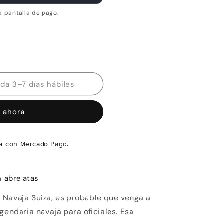
a pantalla de pago.
Disponibilidad estimada 3–7 días hábiles
 ahora
a
con Mercado Pago.
n abrelatas
 Navaja Suiza, es probable que venga a
gendaria navaja para oficiales. Esa