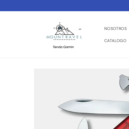
Ir
directamente
al contenido
NOSOTROS
CATALOGO
Ir
directamente
a la
información
del producto