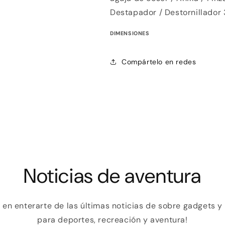
En tu cuenta de Mercado Pago,
elige la
2
Destapador / Destornillador 
cantidad de meses
y confirma.
Paga mes a mes
con saldo disponible, débito u
3
otros medios.
DIMENSIONES
Crédito sujeto a aprobación.
Compártelo en redes
¿Tienes dudas? Consulta nuestra
Ayuda.
Noticias de aventura
o en enterarte de las últimas noticias de sobre gadgets 
para deportes, recreación y aventura!