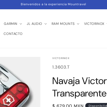
Bienvenidos a la experiencia Mountravel
GARMIN
JL AUDIO
RAM MOUNTS
VICTORINOX
CONTACTO
VICTORINOX
SKU:
1.3603.T
Navaja Victo
Transparente
Precio
$ 679.00 MXN
Disponibili