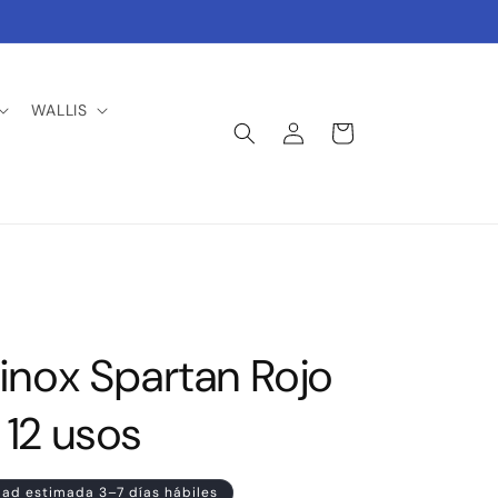
WALLIS
Iniciar
Carrito
sesión
rinox Spartan Rojo
 12 usos
dad estimada 3–7 días hábiles