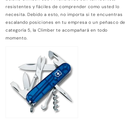
resistentes y fáciles de comprender como usted lo
necesita. Debido a esto, no importa si te encuentras
escalando posiciones en tu empresa o un peñasco de
categoría 5, la Climber te acompañará en todo
momento.
Compra ahora y paga a meses
sin tarjeta de crédito
Agrega tu producto al carrito y
elige
1
pagar con Meses sin Tarjeta.
En tu cuenta de Mercado Pago,
elige
2
la cantidad de meses
y confirma.