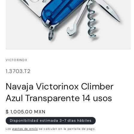
Abrir
elemento
multimedia
VICTORINOX
1
en
SKU:
1.3703.T2
una
ventana
modal
Navaja Victorinox Climber
Azul Transparente 14 usos
Precio
$ 1,005.00 MXN
habitual
Disponibilidad estimada 3–7 días hábiles
Los
gastos de envío
se calculan en la pantalla de pago.