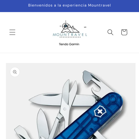
Ir
Bienvenidos a la experiencia Mountravel
directamente
al contenido
Carrito
Ir
directamente
a la
información
del producto