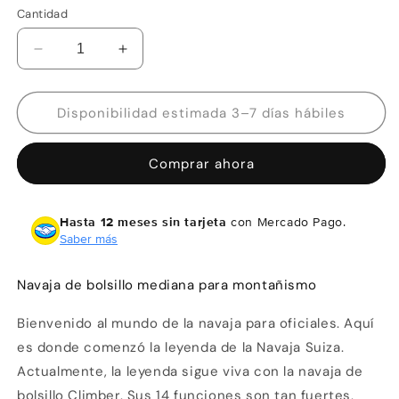
Cantidad
Reducir
Aumentar
cantidad
cantidad
para
para
Navaja
Navaja
Disponibilidad estimada 3–7 días hábiles
Victorinox
Victorinox
Climber
Climber
Comprar ahora
Azul
Azul
Transparente
Transparente
14
14
Hasta 12 meses sin tarjeta
con Mercado Pago.
usos
usos
Saber más
Navaja de bolsillo mediana para montañismo
Bienvenido al mundo de la navaja para oficiales. Aquí
es donde comenzó la leyenda de la Navaja Suiza.
Actualmente, la leyenda sigue viva con la navaja de
bolsillo Climber. Sus 14 funciones son tan fuertes,