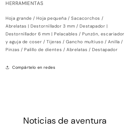
HERRAMIENTAS
Paga mes a mes
con saldo disponible,
3
débito u otros medios.
Hoja grande / Hoja pequeña / Sacacorchos /
Crédito sujeto a aprobación.
Abrelatas | Destornillador 3 mm / Destapador |
¿Tienes dudas? Consulta nuestra
Ayuda.
Destornillador 6 mm | Pelacables / Punzón, escariador
y aguja de coser / Tijeras / Gancho multiuso / Anilla /
Pinzas / Palillo de dientes / Abrelatas / Destapador
Compártelo en redes
Noticias de aventura