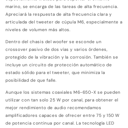
de
de
marino, se encarga de las tareas de alta frecuencia.
titanio
titanio
Apreciará la respuesta de alta frecuencia clara y
articulada del tweeter de cúpula M6, especialmente a
niveles de volumen más altos.
Dentro del chasis del woofer se esconde un
crossover pasivo de dos vías y varios órdenes,
protegido de la vibración y la corrosión. También se
incluye un circuito de protección automático de
estado sólido para el tweeter, que minimiza la
posibilidad de que falle.
Aunque los sistemas coaxiales M6-650-X se pueden
Compra ahora y paga a meses
utilizar con tan solo 25 W por canal, para obtener el
sin tarjeta de crédito
mejor rendimiento de audio recomendamos
amplificadores capaces de ofrecer entre 75 y 150 W
Agrega tu producto al carrito y
elige
1
pagar con Meses sin Tarjeta.
de potencia continua por canal. La tecnología LED