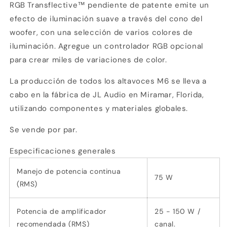
En tu cuenta de Mercado Pago,
elige
RGB Transflective™ pendiente de patente emite un
2
la cantidad de meses
y confirma.
Paga mes a mes
con saldo disponible,
efecto de iluminación suave a través del cono del
3
débito u otros medios.
woofer, con una selección de varios colores de
iluminación. Agregue un controlador RGB opcional
Crédito sujeto a aprobación.
para crear miles de variaciones de color.
¿Tienes dudas? Consulta nuestra
Ayuda.
La producción de todos los altavoces M6 se lleva a
cabo en la fábrica de JL Audio en Miramar, Florida,
utilizando componentes y materiales globales.
Se vende por par.
Especificaciones generales
Manejo de potencia continua
75 W
(RMS)
Potencia de amplificador
25 - 150 W /
recomendada (RMS)
canal.