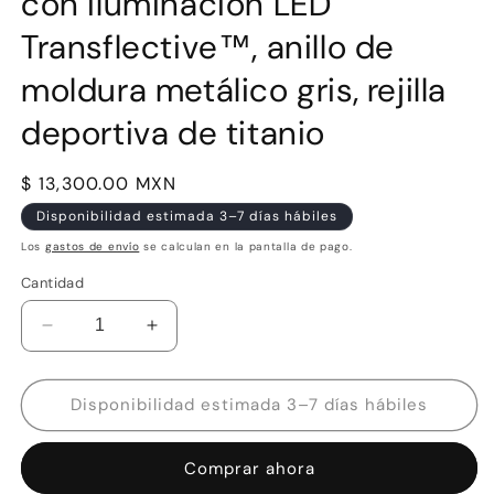
con iluminación LED
Transflective™, anillo de
moldura metálico gris, rejilla
deportiva de titanio
Precio
$ 13,300.00 MXN
habitual
Disponibilidad estimada 3–7 días hábiles
Los
gastos de envío
se calculan en la pantalla de pago.
Cantidad
Reducir
Aumentar
cantidad
cantidad
para
para
JL
JL
Disponibilidad estimada 3–7 días hábiles
Audio
Audio
M6-
M6-
Comprar ahora
650X-
650X-