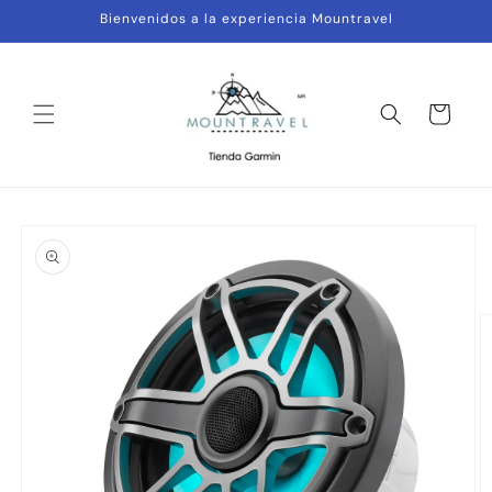
Ir
Bienvenidos a la experiencia Mountravel
directamente
al contenido
Carrito
Ir
directamente
a la
información
del producto