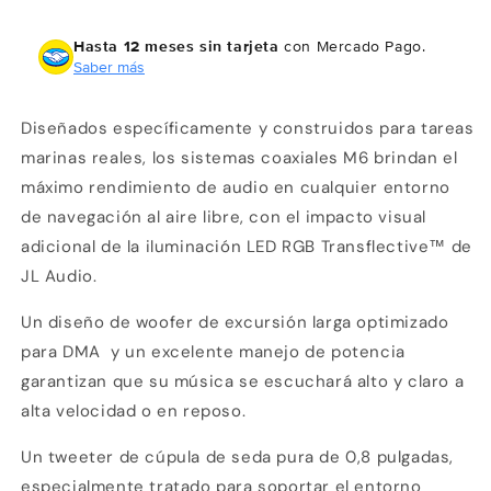
S-
S-
GmTi-
GmTi-
Hasta 12 meses sin tarjeta
con Mercado Pago.
i
i
Saber más
Altavoces
Altavoces
coaxiales
coaxiales
marinos
marinos
Diseñados específicamente y construidos para tareas
de
de
marinas reales, los sistemas coaxiales M6 brindan el
6,5
6,5
máximo rendimiento de audio en cualquier entorno
pulgadas
pulgadas
(165
(165
de navegación al aire libre, con el impacto visual
mm)
mm)
adicional de la iluminación LED RGB Transflective™ de
con
con
JL Audio.
iluminación
iluminación
LED
LED
Un diseño de woofer de excursión larga optimizado
Transflective™,
Transflective™,
anillo
anillo
para DMA
y un excelente manejo de potencia
de
de
garantizan que su música se escuchará alto y claro a
moldura
moldura
alta velocidad o en reposo.
metálico
metálico
gris,
gris,
Un tweeter de cúpula de seda pura de 0,8 pulgadas,
rejilla
rejilla
especialmente tratado para soportar el entorno
deportiva
deportiva