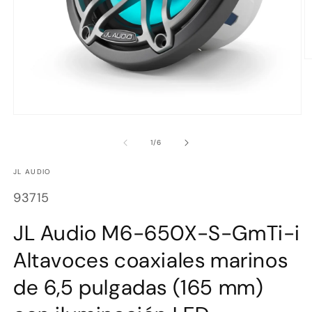
Ab
e
m
2
e
u
Abrir
v
elemento
m
multimedia
de
1
/
6
1
en
una
JL AUDIO
ventana
modal
SKU:
93715
JL Audio M6-650X-S-GmTi-i
Altavoces coaxiales marinos
de 6,5 pulgadas (165 mm)