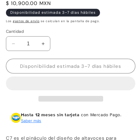
Precio
$ 10,900.00 MXN
habitual
Disponibilidad estimada 3–7 días hábiles
Los
gastos de envío
se calculan en la pantalla de pago.
Cantidad
Reducir
Aumentar
cantidad
cantidad
para
para
JL
JL
Disponibilidad estimada 3–7 días hábiles
Audio
Audio
C7-
C7-
650cw
650cw
Woofer
Woofer
de
de
componentes
componentes
de
de
Hasta 12 meses sin tarjeta
con Mercado Pago.
6,5
6,5
Saber más
pulgadas
pulgadas
(165
(165
C7 es el pináculo del diseño de altavoces para
mm),
mm),