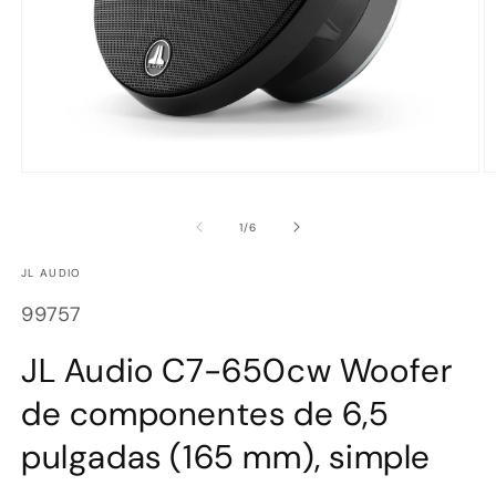
Abrir
Ab
elemento
e
multimedia
m
de
1
/
6
1
2
en
e
una
u
JL AUDIO
ventana
v
modal
m
SKU:
99757
JL Audio C7-650cw Woofer
de componentes de 6,5
pulgadas (165 mm), simple