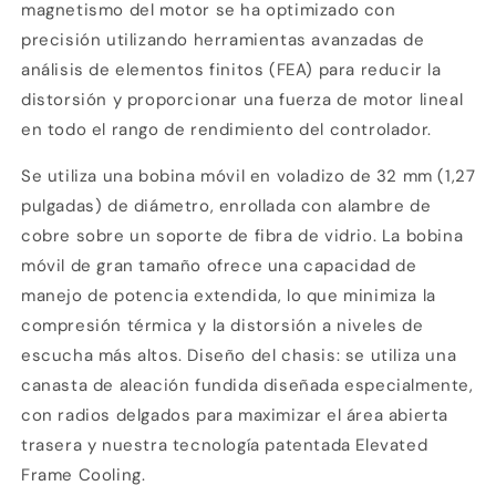
2
magnetismo del motor se ha optimizado con
la cantidad de meses
y confirma.
Paga mes a mes
con saldo disponible,
precisión utilizando herramientas avanzadas de
3
débito u otros medios.
análisis de elementos finitos (FEA) para reducir la
distorsión y proporcionar una fuerza de motor lineal
Crédito sujeto a aprobación.
¿Tienes dudas? Consulta nuestra
Ayuda.
en todo el rango de rendimiento del controlador.
Se utiliza una bobina móvil en voladizo de 32 mm (1,27
pulgadas) de diámetro, enrollada con alambre de
cobre sobre un soporte de fibra de vidrio. La bobina
móvil de gran tamaño ofrece una capacidad de
manejo de potencia extendida, lo que minimiza la
compresión térmica y la distorsión a niveles de
escucha más altos. Diseño del chasis: se utiliza una
canasta de aleación fundida diseñada especialmente,
con radios delgados para maximizar el área abierta
trasera y nuestra tecnología patentada Elevated
Frame Cooling.