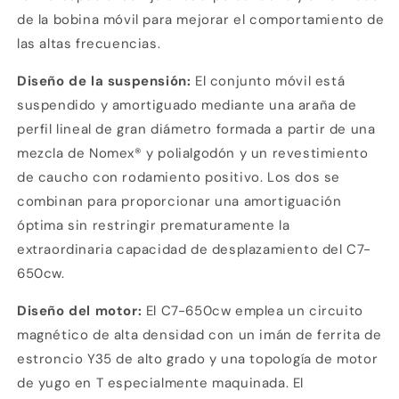
de la bobina móvil para mejorar el comportamiento de
las altas frecuencias.
Diseño de la suspensión:
El conjunto móvil está
suspendido y amortiguado mediante una araña de
perfil lineal de gran diámetro formada a partir de una
mezcla de Nomex® y polialgodón y un revestimiento
de caucho con rodamiento positivo. Los dos se
combinan para proporcionar una amortiguación
óptima sin restringir prematuramente la
extraordinaria capacidad de desplazamiento del C7-
650cw.
Compra ahora y paga a meses
sin tarjeta de crédito
Diseño del motor:
El C7-650cw emplea un circuito
magnético de alta densidad con un imán de ferrita de
estroncio Y35 de alto grado y una topología de motor
Agrega tu producto al carrito y
elige
1
pagar con Meses sin Tarjeta.
de yugo en T especialmente maquinada. El
En tu cuenta de Mercado Pago,
elige