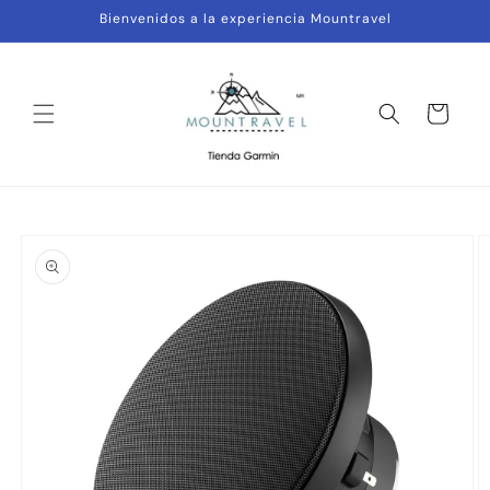
Ir
Bienvenidos a la experiencia Mountravel
directamente
al contenido
Carrito
Ir
directamente
a la
información
del producto