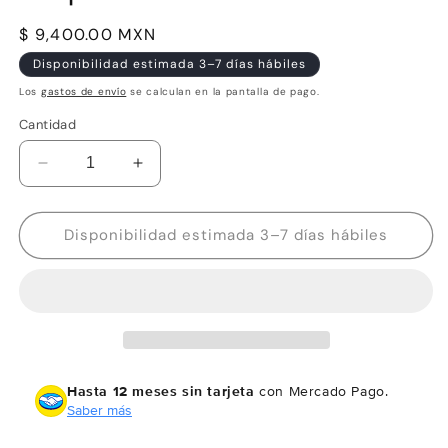
Precio
$ 9,400.00 MXN
habitual
Disponibilidad estimada 3–7 días hábiles
Los
gastos de envío
se calculan en la pantalla de pago.
Cantidad
Reducir
Aumentar
cantidad
cantidad
para
para
JL
JL
Disponibilidad estimada 3–7 días hábiles
Audio
Audio
C7-
C7-
350
350
cm
cm
Componente
Componente
de
de
rango
rango
Hasta 12 meses sin tarjeta
con Mercado Pago.
medio
medio
Saber más
de
de
3,5
3,5