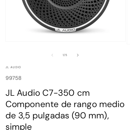
Abrir
Ab
elemento
e
multimedia
m
de
1
/
5
1
2
en
e
una
JL AUDIO
u
ventana
v
modal
SKU:
m
99758
JL Audio C7-350 cm
Componente de rango medio
de 3,5 pulgadas (90 mm),
simple