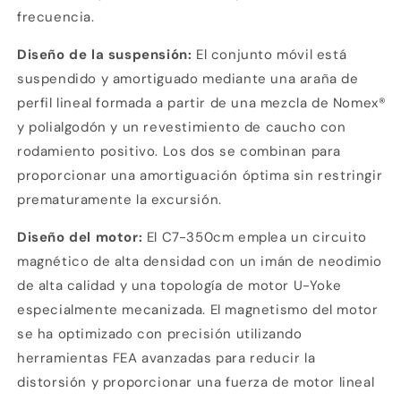
frecuencia.
Diseño de la suspensión:
El conjunto móvil está
suspendido y amortiguado mediante una araña de
perfil lineal formada a partir de una mezcla de Nomex®
y polialgodón y un revestimiento de caucho con
rodamiento positivo. Los dos se combinan para
proporcionar una amortiguación óptima sin restringir
prematuramente la excursión.
Compra ahora y paga a meses
Diseño del motor:
El C7-350cm emplea un circuito
sin tarjeta de crédito
magnético de alta densidad con un imán de neodimio
de alta calidad y una topología de motor U-Yoke
Agrega tu producto al carrito y
elige
especialmente mecanizada. El magnetismo del motor
1
pagar con Meses sin Tarjeta.
se ha optimizado con precisión utilizando
En tu cuenta de Mercado Pago,
elige
2
la cantidad de meses
y confirma.
herramientas FEA avanzadas para reducir la
Paga mes a mes
con saldo disponible,
distorsión y proporcionar una fuerza de motor lineal
3
débito u otros medios.