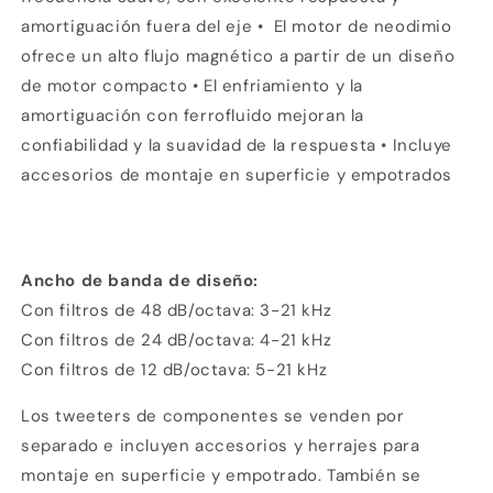
amortiguación fuera del eje • El motor de neodimio
ofrece un alto flujo magnético a partir de un diseño
Agrega tu producto al carrito y
elige
1
pagar con Meses sin Tarjeta.
de motor compacto • El enfriamiento y la
En tu cuenta de Mercado Pago,
elige
2
amortiguación con ferrofluido mejoran la
la cantidad de meses
y confirma.
Paga mes a mes
con saldo disponible,
confiabilidad y la suavidad de la respuesta • Incluye
3
débito u otros medios.
accesorios de montaje en superficie y empotrados
Crédito sujeto a aprobación.
¿Tienes dudas? Consulta nuestra
Ayuda.
Ancho de banda de diseño:
Con filtros de 48 dB/octava: 3-21 kHz
Con filtros de 24 dB/octava: 4-21 kHz
Con filtros de 12 dB/octava: 5-21 kHz
Los tweeters de componentes se venden por
separado e incluyen accesorios y herrajes para
montaje en superficie y empotrado. También se