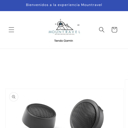
Ir
Bienvenidos a la experiencia Mountravel
directamente
al contenido
Carrito
Ir
directamente
a la
información
del producto