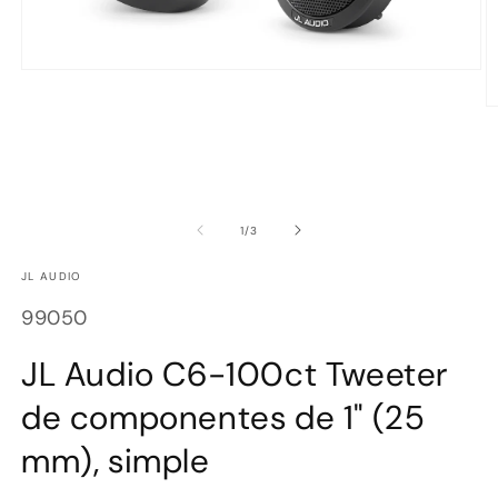
Abrir
elemento
multimedia
Ab
1
e
en
m
una
2
ventana
e
modal
u
v
m
de
1
/
3
JL AUDIO
SKU:
99050
JL Audio C6-100ct Tweeter
de componentes de 1" (25
mm), simple