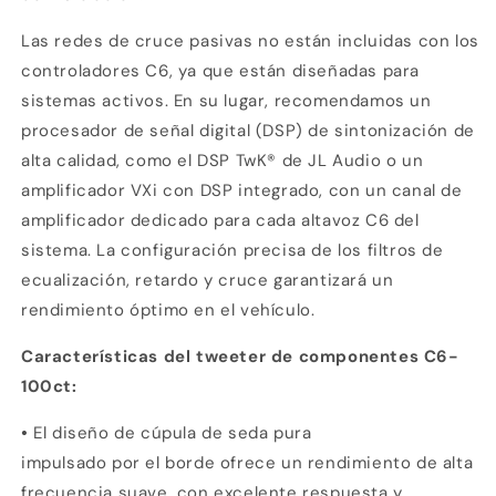
Las redes de cruce pasivas no están incluidas con los
controladores C6, ya que están diseñadas para
sistemas activos. En su lugar, recomendamos un
procesador de señal digital (DSP) de sintonización de
alta calidad, como el DSP TwK® de JL Audio o un
amplificador VXi con DSP integrado, con un canal de
amplificador dedicado para cada altavoz C6 del
sistema. La configuración precisa de los filtros de
ecualización, retardo y cruce garantizará un
rendimiento óptimo en el vehículo.
Características del tweeter de componentes C6-
100ct:
•
El diseño de cúpula de seda pura
Compra ahora y paga a meses
impulsado por el borde
ofrece un rendimiento de alta
sin tarjeta de crédito
frecuencia suave, con excelente respuesta y