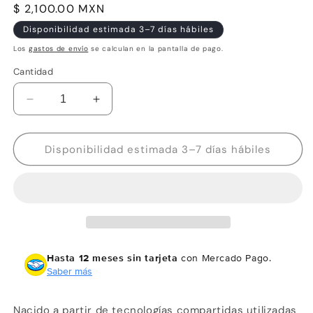
Precio
$ 2,100.00 MXN
habitual
Disponibilidad estimada 3–7 días hábiles
Los
gastos de envío
se calculan en la pantalla de pago.
Cantidad
Reducir
Aumentar
cantidad
cantidad
para
para
JL
JL
Disponibilidad estimada 3–7 días hábiles
Audio
Audio
C6-
C6-
100ct
100ct
Tweeter
Tweeter
de
de
componentes
componentes
de
de
Hasta 12 meses sin tarjeta
con Mercado Pago.
1&quot;
1&quot;
Saber más
(25
(25
mm),
mm),
Nacido a partir de tecnologías compartidas utilizadas
simple
simple