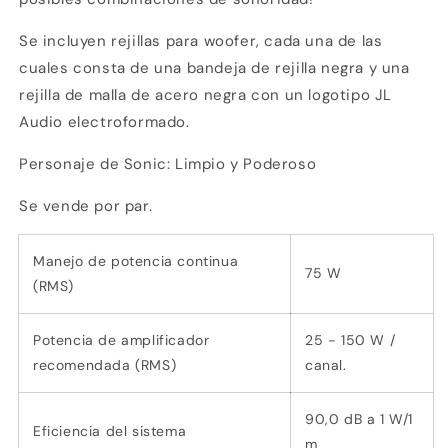
3
débito u otros medios.
Se incluyen rejillas para woofer, cada una de las
Crédito sujeto a aprobación.
cuales consta de una bandeja de rejilla negra y una
¿Tienes dudas? Consulta nuestra
Ayuda.
rejilla de malla de acero negra con un logotipo JL
Audio electroformado.
Personaje de Sonic: Limpio y Poderoso
Se vende por par.
Manejo de potencia continua
75 W
(RMS)
Potencia de amplificador
25 - 150 W /
recomendada (RMS)
canal.
90,0 dB a 1 W/1
Eficiencia del sistema
m