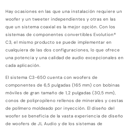
convertibles
convertibles
de
de
Hay ocasiones en las que una instalación requiere un
6,5
6,5
woofer y un tweeter independientes y otras en las
pulgadas
pulgadas
que un sistema coaxial es la mejor opción. Con los
(165
(165
mm)
mm)
sistemas de componentes convertibles Evolution®
C3, el mismo producto se puede implementar en
cualquiera de las dos configuraciones, lo que ofrece
una potencia y una calidad de audio excepcionales en
cada aplicación.
El sistema C3-650 cuenta con woofers de
componentes de 6,5 pulgadas (165 mm) con bobinas
móviles de gran tamaño de 1,2 pulgadas (30,5 mm),
conos de polipropileno rellenos de minerales y cestas
de polímero moldeado por inyección. El diseño del
woofer se beneficia de la vasta experiencia de diseño
de woofers de JL Audio y de los sistemas de