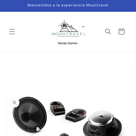
Ir
Bienvenidos a la experiencia Mountravel
directamente
al contenido
Carrito
Ir
directamente
a la
información
del producto