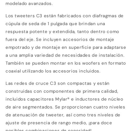
modelado avanzados.
Los tweeters C3 están fabricados con diafragmas de
cúpula de seda de 1 pulgada que brindan una
respuesta potente y extendida, tanto dentro como
fuera del eje. Se incluyen accesorios de montaje
empotrado y de montaje en superficie para adaptarse
a una amplia variedad de necesidades de instalación.
También se pueden montar en los woofers en formato
coaxial utilizando los accesorios incluidos.
Las redes de cruce C3 son compactas y están
Compra ahora y paga a meses
construidas con componentes de primera calidad,
sin tarjeta de crédito
incluidos capacitores Mylar® e inductores de núcleo
de aire segmentados. Se proporcionan cuatro niveles
Agrega tu producto al carrito y
elige
1
pagar con Meses sin Tarjeta.
de atenuación de tweeter, así como tres niveles de
En tu cuenta de Mercado Pago,
elige
ajuste de presencia de rango medio, ¡para doce
2
la cantidad de meses
y confirma.
Paga mes a mes
con saldo disponible,
posibles combinaciones de sonoridad!