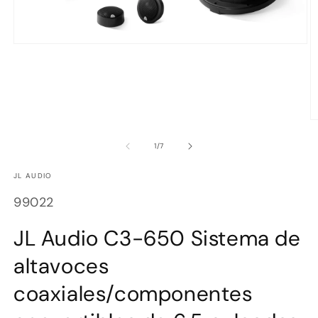
Abrir
elemento
multimedia
1
en
una
ventana
modal
Ab
e
m
de
1
/
7
2
e
JL AUDIO
u
v
SKU:
m
99022
JL Audio C3-650 Sistema de
altavoces
coaxiales/componentes