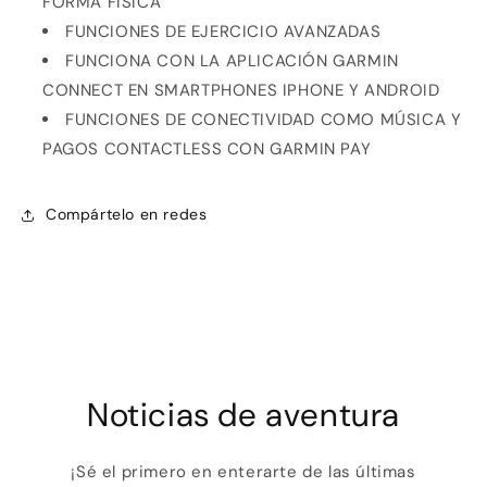
FORMA FÍSICA
FUNCIONES DE EJERCICIO AVANZADAS
FUNCIONA CON LA APLICACIÓN GARMIN
Compra ahora y paga a meses
CONNECT EN SMARTPHONES IPHONE Y ANDROID
sin tarjeta de crédito
FUNCIONES DE CONECTIVIDAD COMO MÚSICA Y
PAGOS CONTACTLESS CON GARMIN PAY
Agrega tu producto al carrito y
elige
1
pagar con Meses sin Tarjeta.
En tu cuenta de Mercado Pago,
elige
2
Compártelo en redes
la cantidad de meses
y confirma.
Paga mes a mes
con saldo disponible,
3
débito u otros medios.
Crédito sujeto a aprobación.
¿Tienes dudas? Consulta nuestra
Ayuda.
Noticias de aventura
¡Sé el primero en enterarte de las últimas