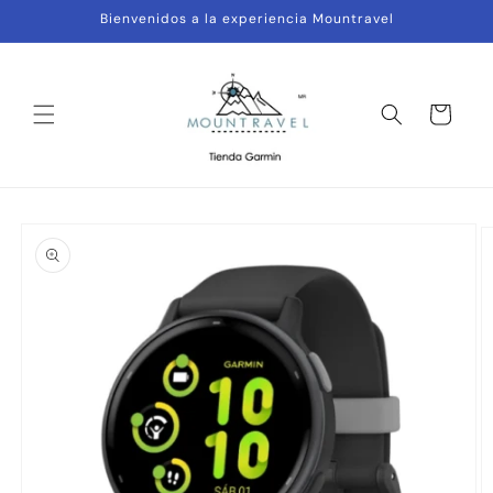
Ir
Bienvenidos a la experiencia Mountravel
directamente
al contenido
Carrito
Ir
directamente
a la
información
del producto