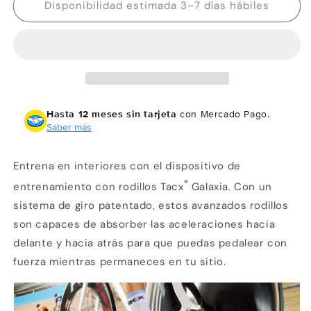
Garmin
Garmin
Disponibilidad estimada 3–7 días hábiles
Tacx
Tacx
Galaxia
Galaxia
Advanced
Advanced
Roller
Roller
Trainer
Trainer
Hasta 12 meses sin tarjeta
con Mercado Pago.
Saber más
Entrena en interiores con el dispositivo de
®
entrenamiento con rodillos Tacx
Galaxia. Con un
sistema de giro patentado, estos avanzados rodillos
son capaces de absorber las aceleraciones hacia
delante y hacia atrás para que puedas pedalear con
fuerza mientras permaneces en tu sitio.