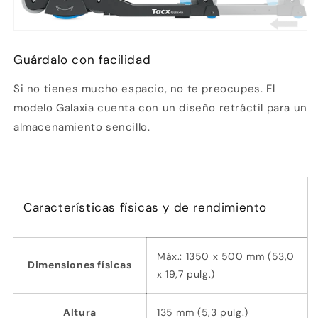
sin tarjeta de crédito
Agrega tu producto al carrito y
elige
1
pagar con Meses sin Tarjeta.
Guárdalo con facilidad
En tu cuenta de Mercado Pago,
elige
2
la cantidad de meses
y confirma.
Si no tienes mucho espacio, no te preocupes. El
Paga mes a mes
con saldo disponible,
3
débito u otros medios.
modelo Galaxia cuenta con un diseño retráctil para un
almacenamiento sencillo.
Crédito sujeto a aprobación.
¿Tienes dudas? Consulta nuestra
Ayuda.
Características físicas y de rendimiento
Máx.: 1350 x 500 mm (53,0
Dimensiones físicas
x 19,7 pulg.)
Altura
135 mm (5,3 pulg.)