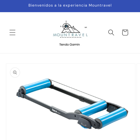
Ir
Bienvenidos a la experiencia Mountravel
directamente
al contenido
Carrito
Ir
directamente
a la
información
del producto