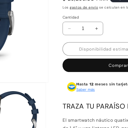
habitual
Los
gastos de envío
se calculan en l
Cantidad
Reducir
Aumentar
cantidad
cantidad
para
para
Garmin
Garmin
quatix
quatix
8
8
Comprar
–
–
47
47
mm,
mm,
Hasta 12 meses sin tarjet
AMOLED
AMOLED
Saber más
TRAZA TU PARAÍSO
El smartwatch náutico quatix