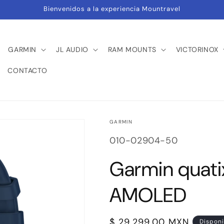
Bienvenidos a la experiencia Mountravel
GARMIN
JL AUDIO
RAM MOUNTS
VICTORINOX
CONTACTO
GARMIN
SKU:
010-02904-50
Garmin quati
AMOLED
Precio
$ 29,299.00 MXN
Disponi