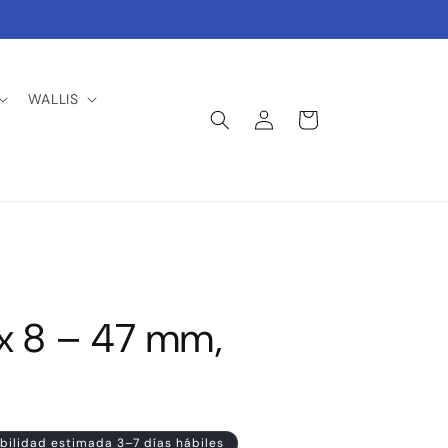
WALLIS
Iniciar
Carrito
sesión
x 8 – 47 mm,
bilidad estimada 3–7 días hábiles