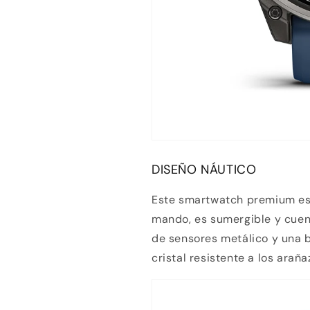
tarjeta de crédito
Agrega tu producto al carrito y
elige pagar con
1
Meses sin Tarjeta.
En tu cuenta de Mercado Pago,
elige la
2
cantidad de meses
y confirma.
Paga mes a mes
con saldo disponible, débito u
3
otros medios.
Crédito sujeto a aprobación.
¿Tienes dudas? Consulta nuestra
Ayuda.
DISEÑO NÁUTICO
Este smartwatch premium est
mando, es sumergible y cuen
de sensores metálico y una b
cristal resistente a los araña