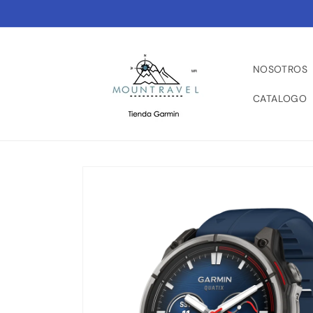
Ir
directamente
al contenido
NOSOTROS
CATALOGO
Ir
directamente
a la
información
del producto