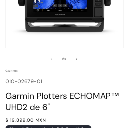
Abrir
Ab
elemento
e
multimedia
m
de
1
/
5
1
2
en
e
GARMIN
una
u
ventana
v
SKU:
modal
m
010-02679-01
Garmin Plotters ECHOMAP™
UHD2 de 6"
Precio
$ 19,899.00 MXN
habitual