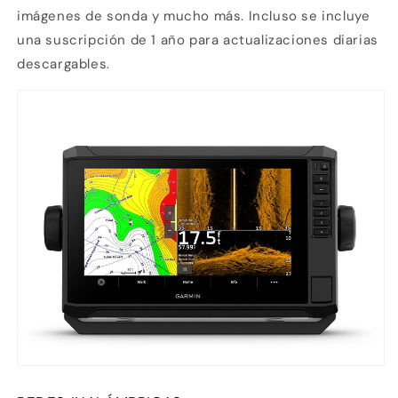
imágenes de sonda y mucho más. Incluso se incluye
una suscripción de 1 año para actualizaciones diarias
descargables.
Compra ahora y paga a meses
sin tarjeta de crédito
Agrega tu producto al carrito y
elige
1
pagar con Meses sin Tarjeta.
En tu cuenta de Mercado Pago,
elige
2
la cantidad de meses
y confirma.
Paga mes a mes
con saldo disponible,