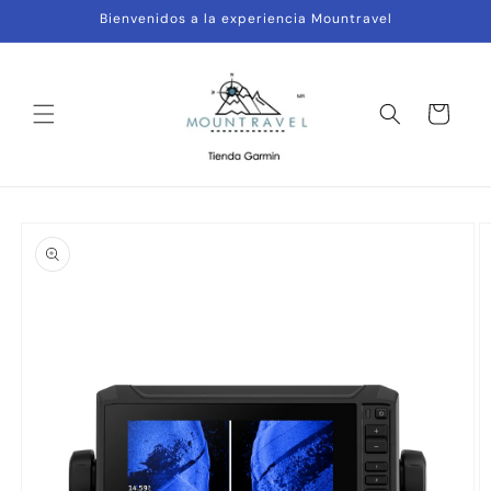
Ir
Bienvenidos a la experiencia Mountravel
directamente
al contenido
Carrito
Ir
directamente
a la
información
del producto