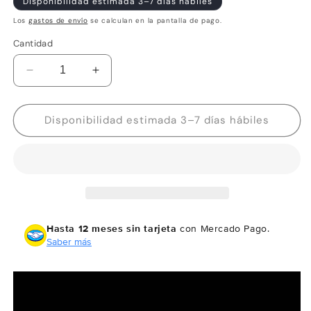
Disponibilidad estimada 3–7 días hábiles
Los
gastos de envío
se calculan en la pantalla de pago.
Cantidad
Reducir
Aumentar
cantidad
cantidad
para
para
Garmin
Garmin
Disponibilidad estimada 3–7 días hábiles
Plotters
Plotters
ECHOMAP™
ECHOMAP™
UHD2
UHD2
de
de
6&quot;
6&quot;
Hasta 12 meses sin tarjeta
con Mercado Pago.
Saber más