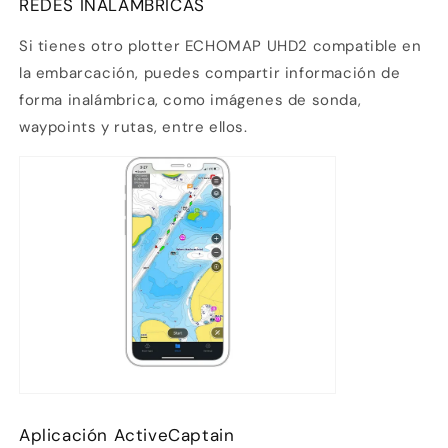
3
REDES INALÁMBRICAS
débito u otros medios.
Si tienes otro plotter ECHOMAP UHD2 compatible en
Crédito sujeto a aprobación.
la embarcación, puedes compartir información de
¿Tienes dudas? Consulta nuestra
Ayuda.
forma inalámbrica, como imágenes de sonda,
waypoints y rutas, entre ellos.
Aplicación ActiveCaptain