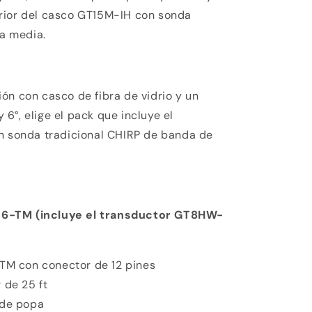
rior del casco
GT15M-IH
con sonda
a media.
ón con casco de fibra de vidrio y un
 6°, elige el pack que incluye el
n sonda tradicional CHIRP de banda de
36-TM (incluye el transductor GT8HW-
M con conector de 12 pines
 de 25 ft
 de popa