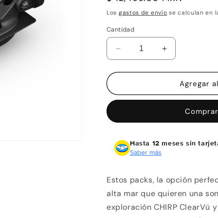
habitual
Los
gastos de envío
se calculan en l
Cantidad
Reducir
Aumentar
cantidad
cantidad
para
para
Garmin
Garmin
Agregar al
Packs
Packs
de
de
Comprar
transductores
transductores
GT36-
GT36-
TM
TM
Hasta 12 meses sin tarjet
Saber más
Estos packs, la opción perfe
alta mar que quieren una so
exploración CHIRP ClearVü y