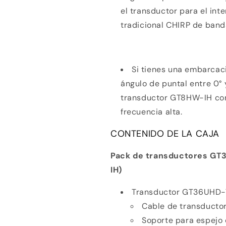
el transductor para el inte
tradicional CHIRP de band
Si tienes una embarcaci
ángulo de puntal entre 0° y
transductor
GT8HW-IH
co
Compra ahora y paga a meses sin
frecuencia alta.
tarjeta de crédito
CONTENIDO DE LA CAJA
Agrega tu producto al carrito y
elige pagar con
1
Meses sin Tarjeta.
Pack de transductores GT
En tu cuenta de Mercado Pago,
elige la
2
IH)
cantidad de meses
y confirma.
Paga mes a mes
con saldo disponible, débito u
3
otros medios.
Transductor GT36UHD-T
Cable de transductor
Crédito sujeto a aprobación.
Soporte para espejo
¿Tienes dudas? Consulta nuestra
Ayuda.