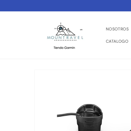
Ir
directamente
al contenido
NOSOTROS
CATALOGO
Ir
directamente
a la
información
del producto