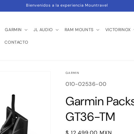
Bienvenidos a la experiencia Mountravel
GARMIN
JL AUDIO
RAM MOUNTS
VICTORINOX
CONTACTO
GARMIN
SKU:
010-02536-00
Garmin Packs
GT36-TM
Precio
$ 12,499.00 MXN