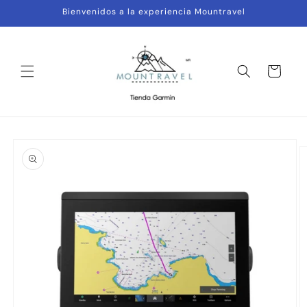
Ir
Bienvenidos a la experiencia Mountravel
directamente
al contenido
Carrito
Ir
directamente
a la
información
del producto