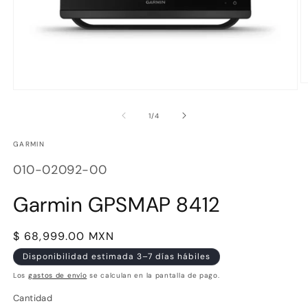
Ab
Abrir
e
elemento
m
multimedia
de
1
/
4
2
1
e
en
u
GARMIN
una
v
ventana
m
SKU:
modal
010-02092-00
Garmin GPSMAP 8412
Precio
$ 68,999.00 MXN
habitual
Disponibilidad estimada 3–7 días hábiles
Los
gastos de envío
se calculan en la pantalla de pago.
Cantidad