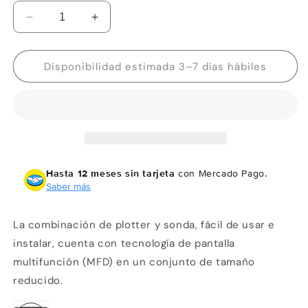
Reducir
Aumentar
cantidad
cantidad
para
para
Garmin
Garmin
Disponibilidad estimada 3–7 días hábiles
GPSMAP
GPSMAP
8412
8412
Hasta 12 meses sin tarjeta
con Mercado Pago.
Saber más
La combinación de plotter y sonda, fácil de usar e
instalar, cuenta con tecnología de pantalla
multifunción (MFD) en un conjunto de tamaño
reducido.