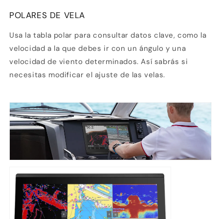
POLARES DE VELA
Usa la tabla polar para consultar datos clave, como la
velocidad a la que debes ir con un ángulo y una
velocidad de viento determinados. Así sabrás si
necesitas modificar el ajuste de las velas.
Compra ahora y paga a meses
sin tarjeta de crédito
Agrega tu producto al carrito y
elige
1
pagar con Meses sin Tarjeta.
En tu cuenta de Mercado Pago,
elige
2
la cantidad de meses
y confirma.
Paga mes a mes
con saldo disponible,
3
débito u otros medios.
Crédito sujeto a aprobación.