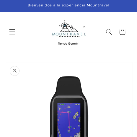
Ir
Bienvenidos a la experiencia Mountravel
directamente
al contenido
Carrito
Ir
directamente
a la
información
del producto