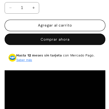
Reducir
Aumentar
cantidad
cantidad
para
para
Garmin
Garmin
Agregar al carrito
GPSMAP
GPSMAP
79sc
79sc
Comprar ahora
Hasta 12 meses sin tarjeta
con Mercado Pago.
Saber más