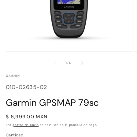
Abrir
Ab
elemento
e
multimedia
m
de
1
/
4
1
2
en
e
GARMIN
una
u
ventana
v
SKU:
modal
m
010-02635-02
Garmin GPSMAP 79sc
Precio
$ 6,999.00 MXN
habitual
Los
gastos de envío
se calculan en la pantalla de pago.
Cantidad