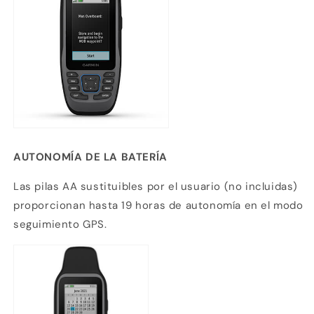
AUTONOMÍA DE LA BATERÍA
Las pilas AA sustituibles por el usuario (no incluidas)
Compra ahora y paga a meses
proporcionan hasta 19 horas de autonomía en el modo
sin tarjeta de crédito
seguimiento GPS.
Agrega tu producto al carrito y
elige
1
pagar con Meses sin Tarjeta.
En tu cuenta de Mercado Pago,
elige
2
la cantidad de meses
y confirma.
Paga mes a mes
con saldo disponible,
3