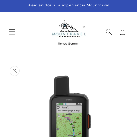
Ir
Bienvenidos a la experiencia Mountravel
directamente
al contenido
Carrito
Ir
directamente
a la
información
del producto