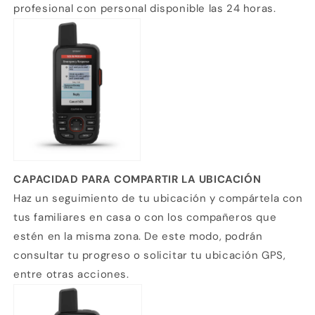
profesional con personal disponible las 24 horas.
Compra ahora y paga a meses
sin tarjeta de crédito
Agrega tu producto al carrito y
elige
1
pagar con Meses sin Tarjeta.
En tu cuenta de Mercado Pago,
elige
2
la cantidad de meses
y confirma.
Paga mes a mes
con saldo disponible,
CAPACIDAD PARA COMPARTIR LA UBICACIÓN
3
débito u otros medios.
Haz un seguimiento de tu ubicación y compártela con
tus familiares en casa o con los compañeros que
Crédito sujeto a aprobación.
estén en la misma zona. De este modo, podrán
¿Tienes dudas? Consulta nuestra
Ayuda.
consultar tu progreso o solicitar tu ubicación GPS,
entre otras acciones.