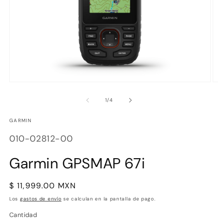
Abrir
Ab
elemento
e
multimedia
m
de
1
/
4
1
2
en
e
GARMIN
una
u
ventana
v
SKU:
modal
m
010-02812-00
Garmin GPSMAP 67i
Precio
$ 11,999.00 MXN
habitual
Los
gastos de envío
se calculan en la pantalla de pago.
Cantidad