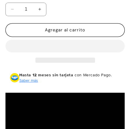
Reducir
Aumentar
cantidad
cantidad
para
para
Garmin
Garmin
Agregar al carrito
GPSMAP
GPSMAP
67i
67i
Hasta 12 meses sin tarjeta
con Mercado Pago.
Saber más