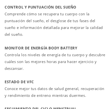
CONTROL Y PUNTUACIÓN DEL SUEÑO
Comprende cómo se recupera tu cuerpo con la
puntuación del sueño, el desglose de tus fases del
Compra ahora y paga a meses
sueño e información detallada para mejorar la calidad
sin tarjeta de crédito
del sueño.
Agrega tu producto al carrito y
elige
MONITOR DE ENERGÍA BODY BATTERY
1
pagar con Meses sin Tarjeta.
Controla los niveles de energía de tu cuerpo y descubre
En tu cuenta de Mercado Pago,
elige
2
la cantidad de meses
y confirma.
cuáles son las mejores horas para hacer ejercicio y
Paga mes a mes
con saldo disponible,
3
descansar.
débito u otros medios.
Crédito sujeto a aprobación.
ESTADO DE VFC
¿Tienes dudas? Consulta nuestra
Ayuda.
Conoce mejor tus datos de salud general, recuperación
y rendimiento de entreno mientras duermes.
SEGUIMIENTO DEL CICLO MENSTRUAL