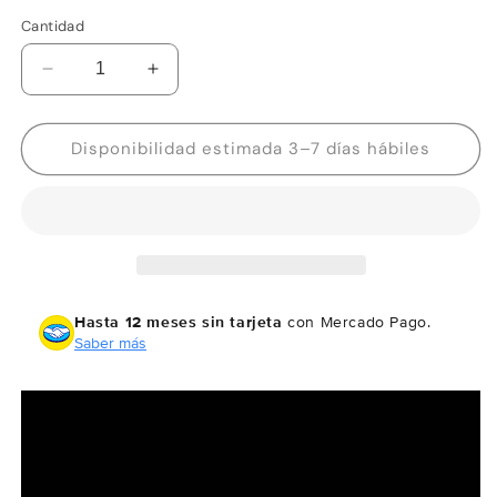
Cantidad
Reducir
Aumentar
cantidad
cantidad
para
para
Garmin
Garmin
Disponibilidad estimada 3–7 días hábiles
Forerunner
Forerunner
965
965
negro
negro
Hasta 12 meses sin tarjeta
con Mercado Pago.
Saber más