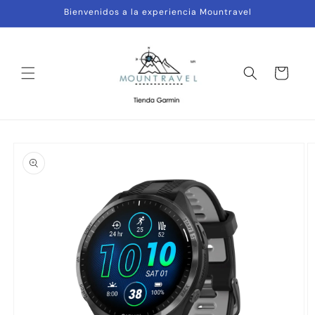
Ir
Bienvenidos a la experiencia Mountravel
directamente
al contenido
Carrito
Ir
directamente
a la
información
del producto