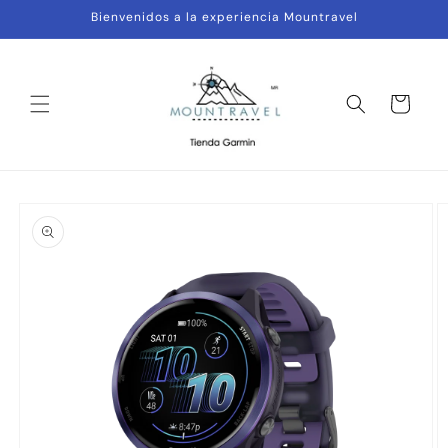
Ir
Bienvenidos a la experiencia Mountravel
directamente
al contenido
Carrito
Ir
directamente
a la
información
del producto