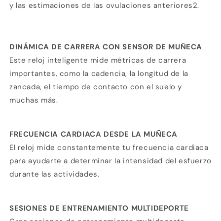
y las estimaciones de las ovulaciones anteriores2.
Agrega tu producto al carrito y
elige
1
pagar con Meses sin Tarjeta.
En tu cuenta de Mercado Pago,
elige
DINÁMICA DE CARRERA CON SENSOR DE MUÑECA
2
la cantidad de meses
y confirma.
Paga mes a mes
con saldo disponible,
Este reloj inteligente mide métricas de carrera
3
débito u otros medios.
importantes, como la cadencia, la longitud de la
zancada, el tiempo de contacto con el suelo y
Crédito sujeto a aprobación.
muchas más.
¿Tienes dudas? Consulta nuestra
Ayuda.
FRECUENCIA CARDIACA DESDE LA MUÑECA
El reloj mide constantemente tu frecuencia cardiaca
para ayudarte a determinar la intensidad del esfuerzo
durante las actividades.
SESIONES DE ENTRENAMIENTO MULTIDEPORTE