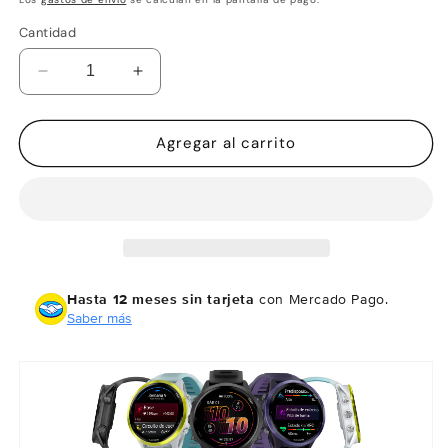
Cantidad
Reducir
Aumentar
cantidad
cantidad
para
para
Garmin
Garmin
Agregar al carrito
Forerunner
Forerunner
570
570
Morado/
Morado/
índigo
índigo
47mm
47mm
Hasta 12 meses sin tarjeta
con Mercado Pago.
Saber más