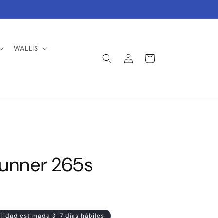
WALLIS
Iniciar
Carrito
sesión
runner 265s
ilidad estimada 3–7 días hábiles