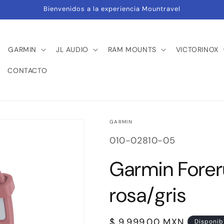
Bienvenidos a la experiencia Mountravel
GARMIN
JL AUDIO
RAM MOUNTS
VICTORINOX
CONTACTO
GARMIN
SKU:
010-02810-05
Garmin Fore
rosa/gris
Precio
$ 9,999.00 MXN
Disponib