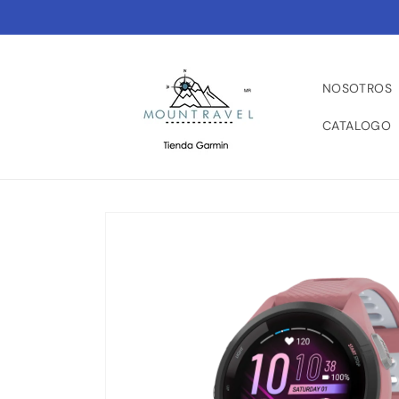
Ir
directamente
al contenido
NOSOTROS
CATALOGO
Ir
directamente
a la
información
del producto