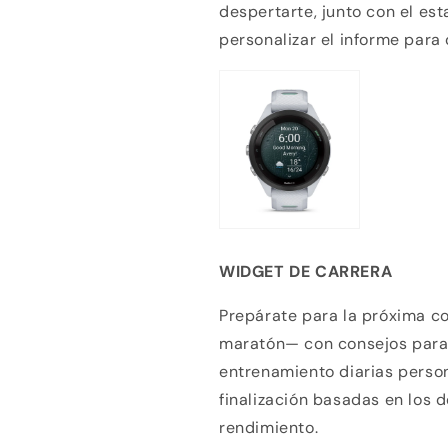
despertarte, junto con el es
personalizar el informe para 
WIDGET DE CARRERA
Prepárate para la próxima c
maratón— con consejos para 
entrenamiento diarias perso
finalización basadas en los d
Compra ahora y paga a meses sin
rendimiento.