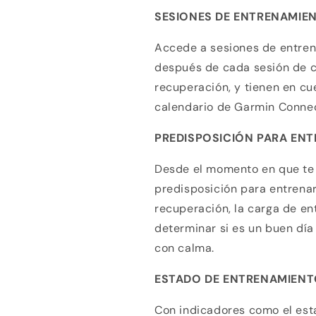
tarjeta de crédito
SESIONES DE ENTRENAMIE
Agrega tu producto al carrito y
elige pagar con
Accede a sesiones de entren
1
Meses sin Tarjeta.
En tu cuenta de Mercado Pago,
elige la
después de cada sesión de ca
2
cantidad de meses
y confirma.
recuperación, y tienen en c
Paga mes a mes
con saldo disponible, débito u
3
otros medios.
calendario de Garmin Connec
PREDISPOSICIÓN PARA EN
Crédito sujeto a aprobación.
¿Tienes dudas? Consulta nuestra
Ayuda.
Desde el momento en que te 
predisposición para entrenar
recuperación, la carga de e
determinar si es un buen día
con calma.
ESTADO DE ENTRENAMIEN
Con indicadores como el esta