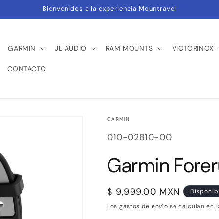
Bienvenidos a la experiencia Mountravel
GARMIN
JL AUDIO
RAM MOUNTS
VICTORINOX
CONTACTO
GARMIN
SKU:
010-02810-00
Garmin Forer
Precio
$ 9,999.00 MXN
Disponib
habitual
Los
gastos de envío
se calculan en l