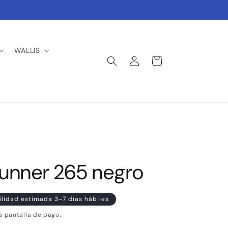
WALLIS
Iniciar
Carrito
sesión
unner 265 negro
ilidad estimada 3–7 días hábiles
a pantalla de pago.