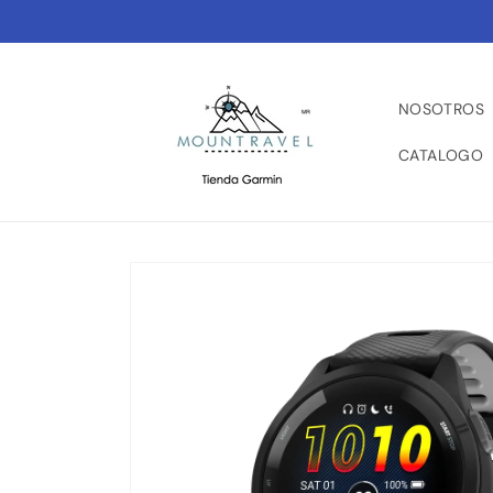
Ir
directamente
al contenido
NOSOTROS
CATALOGO
Ir
directamente
a la
información
del producto