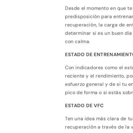
tarjeta de crédito
Desde el momento en que te 
predisposición para entrenar
Agrega tu producto al carrito y
elige pagar con
1
Meses sin Tarjeta.
recuperación, la carga de e
En tu cuenta de Mercado Pago,
elige la
2
determinar si es un buen día
cantidad de meses
y confirma.
Paga mes a mes
con saldo disponible, débito u
con calma.
3
otros medios.
ESTADO DE ENTRENAMIEN
Crédito sujeto a aprobación.
¿Tienes dudas? Consulta nuestra
Ayuda.
Con indicadores como el esta
reciente y el rendimiento, p
esfuerzo general y de si tu e
pico de forma o si estás sob
ESTADO DE VFC
Ten una idea más clara de tu 
recuperación a través de la 