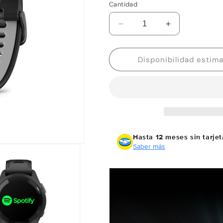
Cantidad
Reducir
Aumentar
cantidad
cantidad
para
para
Garmin
Garmin
Forerunner
Forerunner
265
265
negro
negro
Hasta 12 meses sin tarjet
Saber más