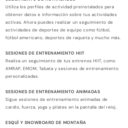
sin tarjeta de crédito
Utiliza los perfiles de actividad preinstalados para
obtener datos e información sobre tus actividades
Agrega tu producto al carrito y
elige
1
activas. Ahora puedes realizar un seguimiento de
pagar con Meses sin Tarjeta.
En tu cuenta de Mercado Pago,
elige
actividades de deportes de equipo como fútbol,
2
la cantidad de meses
y confirma.
fútbol americano, deportes de raqueta y mucho más.
Paga mes a mes
con saldo disponible,
3
débito u otros medios.
SESIONES DE ENTRENAMIENTO HIIT
Crédito sujeto a aprobación.
Realiza un seguimiento de tus entrenos HIIT, como
¿Tienes dudas? Consulta nuestra
Ayuda.
AMRAP, EMOM, Tabata y sesiones de entrenamiento
personalizadas.
SESIONES DE ENTRENAMIENTO ANIMADAS
Sigue sesiones de entrenamiento animadas de
cardio, fuerza, yoga y pilates en la pantalla del reloj.
ESQUÍ Y SNOWBOARD DE MONTAÑA