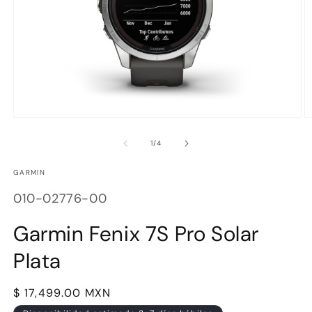
Abrir
Ab
elemento
e
multimedia
m
de
1
/
4
1
2
en
e
GARMIN
una
u
ventana
v
SKU:
modal
m
010-02776-00
Garmin Fenix 7S Pro Solar
Plata
Precio
$ 17,499.00 MXN
habitual