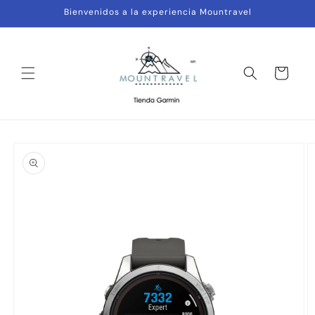
Ir
Bienvenidos a la experiencia Mountravel
directamente
al contenido
Carrito
Ir
directamente
a la
información
del producto