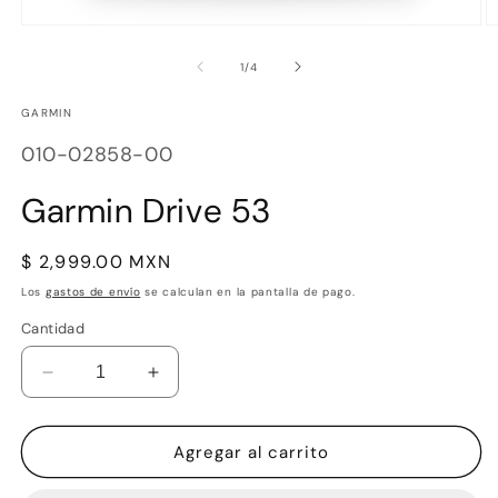
Abrir
Ab
elemento
e
multimedia
m
de
1
/
4
1
2
en
e
GARMIN
una
u
ventana
v
SKU:
modal
m
010-02858-00
Garmin Drive 53
Precio
$ 2,999.00 MXN
habitual
Los
gastos de envío
se calculan en la pantalla de pago.
Cantidad
Reducir
Aumentar
cantidad
cantidad
para
para
Garmin
Garmin
Agregar al carrito
Drive
Drive