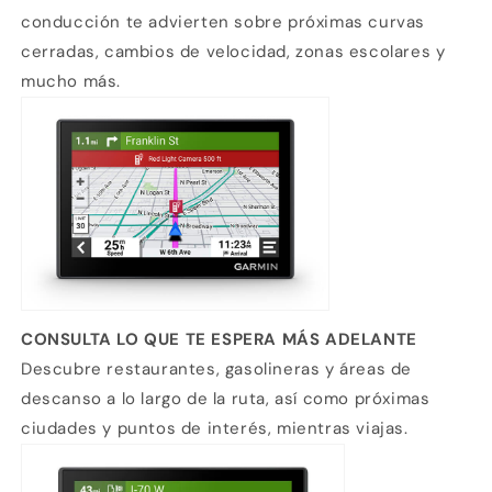
conducción te advierten sobre próximas curvas
cerradas, cambios de velocidad, zonas escolares y
mucho más.
Compra ahora y paga a meses
CONSULTA LO QUE TE ESPERA MÁS ADELANTE
sin tarjeta de crédito
Descubre restaurantes, gasolineras y áreas de
descanso a lo largo de la ruta, así como próximas
Agrega tu producto al carrito y
elige
1
ciudades y puntos de interés, mientras viajas.
pagar con Meses sin Tarjeta.
En tu cuenta de Mercado Pago,
elige
2
la cantidad de meses
y confirma.
Paga mes a mes
con saldo disponible,