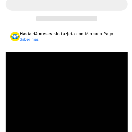
53
53
Hasta 12 meses sin tarjeta
con Mercado Pago.
Saber más