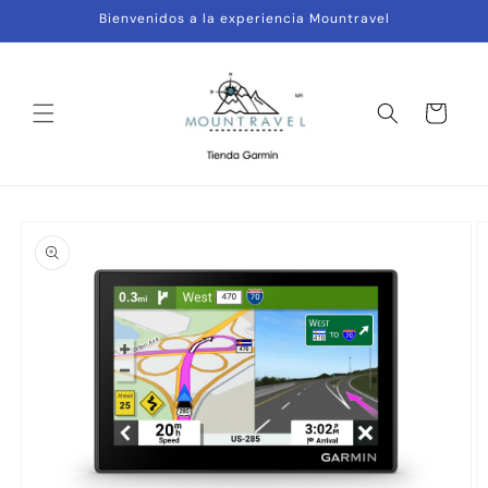
Ir
Bienvenidos a la experiencia Mountravel
directamente
al contenido
Carrito
Ir
directamente
a la
información
del producto