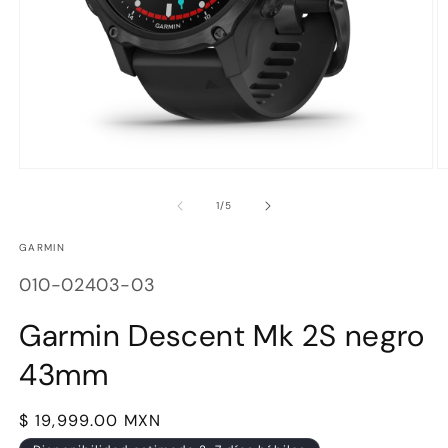
Abrir
Ab
elemento
e
multimedia
m
de
1
/
5
1
2
en
e
GARMIN
una
u
ventana
v
SKU:
modal
m
010-02403-03
Garmin Descent Mk 2S negro
43mm
Precio
$ 19,999.00 MXN
habitual