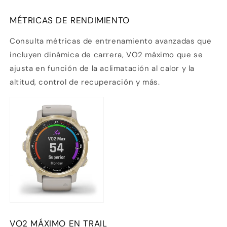
sin tarjeta de crédito
MÉTRICAS DE RENDIMIENTO
Agrega tu producto al carrito y
elige
1
pagar con Meses sin Tarjeta.
Consulta métricas de entrenamiento avanzadas que
En tu cuenta de Mercado Pago,
elige
2
incluyen dinámica de carrera, VO2 máximo que se
la cantidad de meses
y confirma.
Paga mes a mes
con saldo disponible,
ajusta en función de la aclimatación al calor y la
3
débito u otros medios.
altitud, control de recuperación y más.
Crédito sujeto a aprobación.
¿Tienes dudas? Consulta nuestra
Ayuda.
VO2 MÁXIMO EN TRAIL