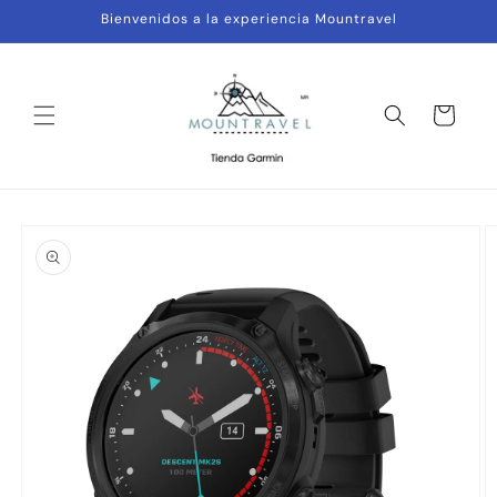
Ir
Bienvenidos a la experiencia Mountravel
directamente
al contenido
Carrito
Ir
directamente
a la
información
del producto