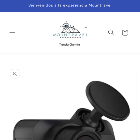
Ir
Bienvenidos a la experiencia Mountravel
directamente
al contenido
Carrito
Ir
directamente
a la
información
del producto