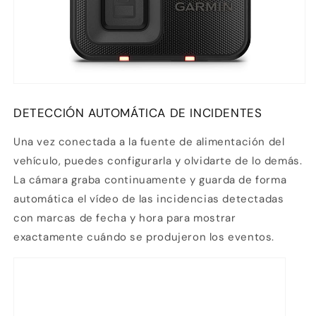
1
pagar con Meses sin Tarjeta.
En tu cuenta de Mercado Pago,
elige
2
la cantidad de meses
y confirma.
Paga mes a mes
con saldo disponible,
3
débito u otros medios.
Crédito sujeto a aprobación.
¿Tienes dudas? Consulta nuestra
Ayuda.
DETECCIÓN AUTOMÁTICA DE INCIDENTES
Una vez conectada a la fuente de alimentación del
vehículo, puedes configurarla y olvidarte de lo demás.
La cámara graba continuamente y guarda de forma
automática el vídeo de las incidencias detectadas
con marcas de fecha y hora para mostrar
exactamente cuándo se produjeron los eventos.