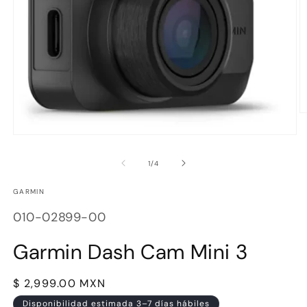
Ab
e
m
Abrir
2
elemento
e
multimedia
de
1
/
4
u
1
v
en
m
una
GARMIN
ventana
modal
SKU:
010-02899-00
Garmin Dash Cam Mini 3
Precio
$ 2,999.00 MXN
habitual
Disponibilidad estimada 3–7 días hábiles