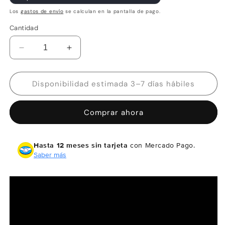
Los
gastos de envío
se calculan en la pantalla de pago.
Cantidad
Reducir
Aumentar
cantidad
cantidad
para
para
Garmin
Garmin
Disponibilidad estimada 3–7 días hábiles
Dash
Dash
Cam
Cam
Comprar ahora
Mini
Mini
3
3
Hasta 12 meses sin tarjeta
con Mercado Pago.
Saber más