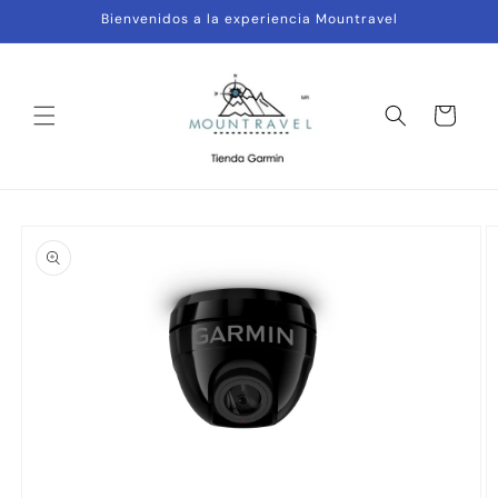
Ir
Bienvenidos a la experiencia Mountravel
directamente
al contenido
Carrito
Ir
directamente
a la
información
del producto