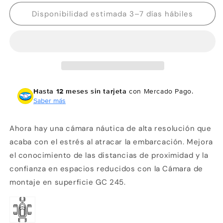
para
para
Garmin
Garmin
Disponibilidad estimada 3–7 días hábiles
Cámara
Cámara
de
de
montaje
montaje
en
en
superficie
superficie
GC
GC
245
245
Hasta 12 meses sin tarjeta
con Mercado Pago.
Saber más
Ahora hay una cámara náutica de alta resolución que
acaba con el estrés al atracar la embarcación. Mejora
el conocimiento de las distancias de proximidad y la
confianza en espacios reducidos con la Cámara de
montaje en superficie GC 245.