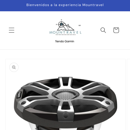
Ir
Bienvenidos a la experiencia Mountravel
directamente
al contenido
Carrito
Ir
directamente
a la
información
del producto