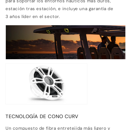
para soportar los entornos náuticos más duros,
sin tarjeta de crédito
estación tras estación, e incluye una garantía de
3 años líder en el sector.
Agrega tu producto al carrito y
elige
1
pagar con Meses sin Tarjeta.
En tu cuenta de Mercado Pago,
elige
2
la cantidad de meses
y confirma.
Paga mes a mes
con saldo disponible,
3
débito u otros medios.
Crédito sujeto a aprobación.
¿Tienes dudas? Consulta nuestra
Ayuda.
TECNOLOGÍA DE CONO CURV
Un compuesto de fibra entretejida más ligero y