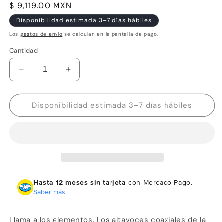
Precio
$ 9,119.00 MXN
habitual
Disponibilidad estimada 3–7 días hábiles
Los
gastos de envío
se calculan en la pantalla de pago.
Cantidad
Reducir
Aumentar
cantidad
cantidad
para
para
Garmin
Garmin
Disponibilidad estimada 3–7 días hábiles
Bocinas
Bocinas
náuticas
náuticas
coaxiales
coaxiales
de
de
la
la
Fusion
Fusion
Signature
Signature
Hasta 12 meses sin tarjeta
con Mercado Pago.
Series
Series
Saber más
3i
3i
Llama a los elementos. Los altavoces coaxiales de la