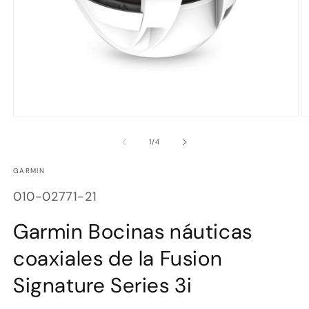
Abrir
Ab
elemento
e
multimedia
m
de
1
/
4
1
2
en
e
GARMIN
una
u
ventana
v
SKU:
modal
m
010-02771-21
Garmin Bocinas náuticas
coaxiales de la Fusion
Signature Series 3i