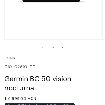
Abrir
Ab
elemento
e
multimedia
m
de
1
/
5
1
2
en
e
GARMIN
una
u
ventana
v
SKU:
modal
m
010-02610-00
Garmin BC 50 vision
nocturna
Precio
$ 5,999.00 MXN
habitual