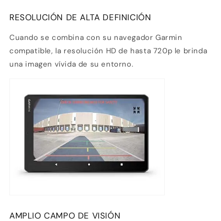
RESOLUCIÓN DE ALTA DEFINICIÓN
Agrega tu producto al carrito y
elige
1
pagar con Meses sin Tarjeta.
Cuando se combina con su navegador Garmin
En tu cuenta de Mercado Pago,
elige
2
la cantidad de meses
y confirma.
compatible, la resolución HD de hasta 720p le brinda
Paga mes a mes
con saldo disponible,
3
una imagen vívida de su entorno.
débito u otros medios.
Crédito sujeto a aprobación.
¿Tienes dudas? Consulta nuestra
Ayuda.
AMPLIO CAMPO DE VISIÓN