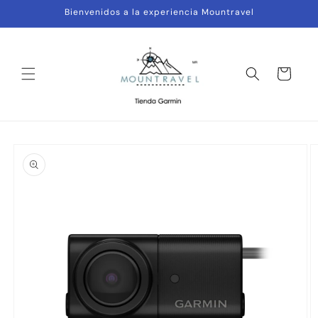
Ir
Bienvenidos a la experiencia Mountravel
directamente
al contenido
Carrito
Ir
directamente
a la
información
del producto