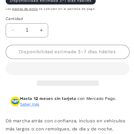
Disponibilidad estimada 3–7 días hábiles
Los
gastos de envío
se calculan en la pantalla de pago.
Cantidad
Reducir
Aumentar
cantidad
cantidad
para
para
Garmin
Garmin
Disponibilidad estimada 3–7 días hábiles
BC
BC
50
50
vision
vision
nocturna
nocturna
Hasta 12 meses sin tarjeta
con Mercado Pago.
Saber más
Dé marcha atrás con confianza, incluso en vehículos
más largos o con remolques, de día y de noche,