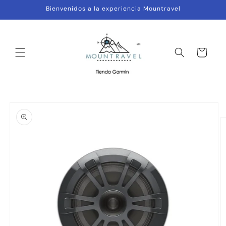
Ir
Bienvenidos a la experiencia Mountravel
directamente
al contenido
Carrito
Ir
directamente
a la
información
del producto