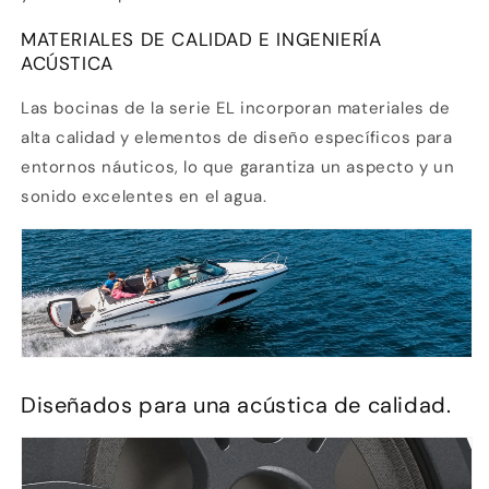
MATERIALES DE CALIDAD E INGENIERÍA
ACÚSTICA
Las bocinas de la serie EL incorporan materiales de
alta calidad y elementos de diseño específicos para
entornos náuticos, lo que garantiza un aspecto y un
sonido excelentes en el agua.
Compra ahora y paga a meses
sin tarjeta de crédito
Diseñados para una acústica de calidad.
Agrega tu producto al carrito y
elige
1
pagar con Meses sin Tarjeta.
En tu cuenta de Mercado Pago,
elige
2
la cantidad de meses
y confirma.
Paga mes a mes
con saldo disponible,