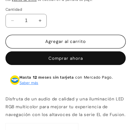
Cantidad
Reducir
Aumentar
cantidad
cantidad
para
para
Fusion
Fusion
Agregar al carrito
EL
EL
Series
Series
Comprar ahora
Marine
Marine
Speakers
Speakers
6.5&quot;
6.5&quot;
Hasta 12 meses sin tarjeta
con Mercado Pago.
y
y
Saber más
80
80
vatios
vatios
Disfruta de un audio de calidad y una iluminación LED
RGB multicolor para mejorar tu experiencia de
navegación con los altavoces de la serie EL de Fusion.