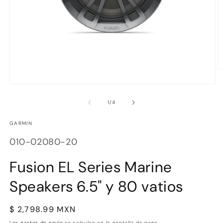
Ab
e
Abrir
m
elemento
2
multimedia
e
de
1
/
4
1
u
en
v
GARMIN
una
m
ventana
SKU:
modal
010-02080-20
Fusion EL Series Marine
Speakers 6.5" y 80 vatios
Precio
$ 2,798.99 MXN
habitual
Los
gastos de envío
se calculan en la pantalla de pago.