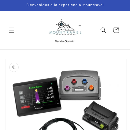
Ir
Bienvenidos a la experiencia Mountravel
directamente
al contenido
Carrito
Ir
directamente
a la
información
del producto