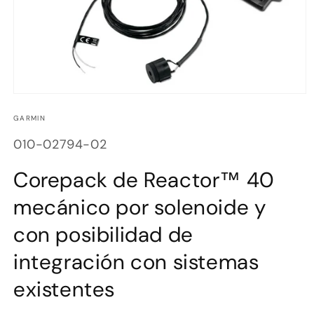
Abrir
elemento
multimedia
GARMIN
1
en
SKU:
010-02794-02
una
ventana
modal
Corepack de Reactor™ 40
mecánico por solenoide y
con posibilidad de
integración con sistemas
existentes