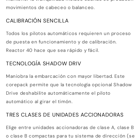
movimientos de cabeceo o balanceo.
CALIBRACIÓN SENCILLA
Todos los pilotos automáticos requieren un proceso
de puesta en funcionamiento y de calibración.
Compra ahora y paga a meses
Reactor 40 hace que sea rápido y fácil.
sin tarjeta de crédito
TECNOLOGÍA SHADOW DRIV
Maniobra la embarcación con mayor libertad. Este
Agrega tu producto al carrito y
elige
1
pagar con Meses sin Tarjeta.
corepack permite que la tecnología opcional Shadow
En tu cuenta de Mercado Pago,
elige
2
Drive deshabilite automáticamente el piloto
la cantidad de meses
y confirma.
Paga mes a mes
con saldo disponible,
automático al girar el timón.
3
débito u otros medios.
TRES CLASES DE UNIDADES ACCIONADORAS
Crédito sujeto a aprobación.
¿Tienes dudas? Consulta nuestra
Ayuda.
Elige entre unidades accionadoras de clase A, clase B
o clase B compactas para tu sistema de dirección (se