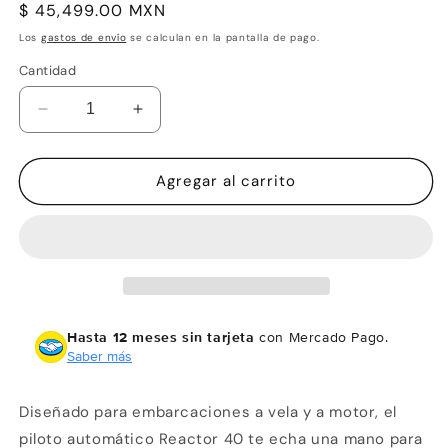
Precio
$ 45,499.00 MXN
habitual
Los
gastos de envío
se calculan en la pantalla de pago.
Cantidad
Reducir
Aumentar
cantidad
cantidad
para
para
Corepack
Corepack
Agregar al carrito
de
de
Reactor™
Reactor™
40
40
mecánico
mecánico
por
por
solenoide
solenoide
y
y
Hasta 12 meses sin tarjeta
con Mercado Pago.
con
con
Saber más
posibilidad
posibilidad
de
de
Diseñado para embarcaciones a vela y a motor, el
integración
integración
con
con
piloto automático Reactor 40 te echa una mano para