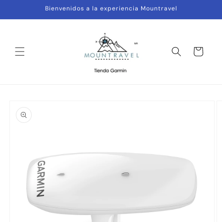
Ir
Bienvenidos a la experiencia Mountravel
directamente
al contenido
Carrito
Ir
directamente
a la
información
del producto