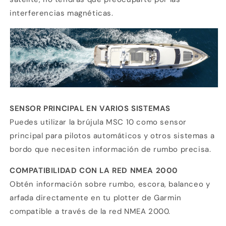
Agrega tu producto al carrito y
elige
1
interferencias magnéticas.
pagar con Meses sin Tarjeta.
En tu cuenta de Mercado Pago,
elige
2
la cantidad de meses
y confirma.
Paga mes a mes
con saldo disponible,
3
débito u otros medios.
Crédito sujeto a aprobación.
¿Tienes dudas? Consulta nuestra
Ayuda.
SENSOR PRINCIPAL EN VARIOS SISTEMAS
Puedes utilizar la brújula MSC 10 como sensor
principal para pilotos automáticos y otros sistemas a
bordo que necesiten información de rumbo precisa.
COMPATIBILIDAD CON LA RED NMEA 2000
Obtén información sobre rumbo, escora, balanceo y
arfada directamente en tu plotter de Garmin
compatible a través de la red NMEA 2000.