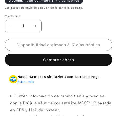
Disponibilidad estimada 3–7 días hábiles
Los
gastos de envío
se calculan en la pantalla de pago.
Cantidad
Reducir
Aumentar
cantidad
cantidad
para
para
Garmin
Garmin
Disponibilidad estimada 3–7 días hábiles
Compás
Compás
náutico
náutico
Comprar ahora
por
por
satélite
satélite
MSC™
MSC™
Hasta 12 meses sin tarjeta
con Mercado Pago.
10
10
Saber más
Obtén información de rumbo fiable y precisa
con la Brújula náutica por satélite MSC™ 10 basada
en GPS y fácil de instalar.