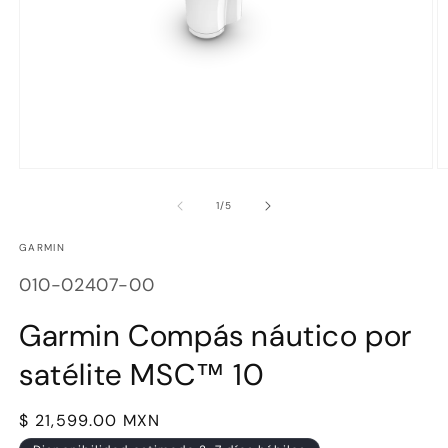
Abrir
Ab
elemento
e
multimedia
m
de
1
/
5
1
2
en
e
GARMIN
una
u
ventana
v
SKU:
modal
m
010-02407-00
Garmin Compás náutico por
satélite MSC™ 10
Precio
$ 21,599.00 MXN
habitual