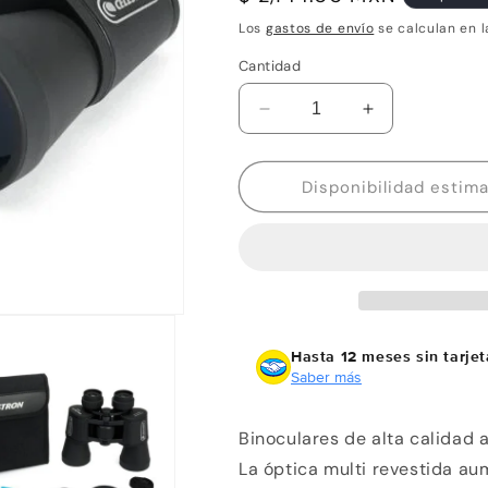
habitual
Los
gastos de envío
se calculan en l
Cantidad
Reducir
Aumentar
cantidad
cantidad
para
para
Binocular
Binocular
UpClose
UpClose
G2
G2
10×50
10×50
Celestron
Celestron
Hasta 12 meses sin tarjet
Saber más
Binoculares de alta calidad 
La óptica multi revestida aum