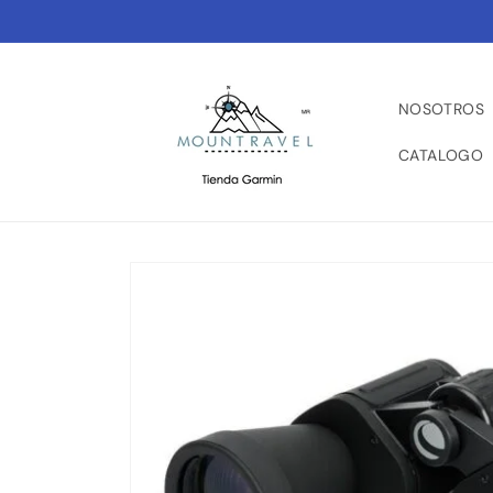
Ir
directamente
al contenido
NOSOTROS
CATALOGO
Ir
directamente
a la
información
del producto