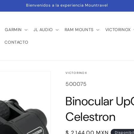
Bienvenidos a la experiencia Mountravel
GARMIN
JL AUDIO
RAM MOUNTS
VICTORINOX
CONTACTO
VICTORINOX
SKU:
500075
Binocular Up
Celestron
Precio
$ 2,144.00 MXN
Disponibi