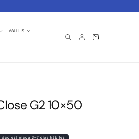
WALLIS
Iniciar
Carrito
sesión
Close G2 10×50
lidad estimada 3–7 días hábiles