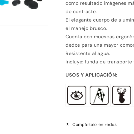
como resultado imágenes más 
de contraste.
El elegante cuerpo de alumi
el manejo brusco.
Cuenta con muescas ergonómi
dedos para una mayor comodi
Resistente al agua.
Incluye: funda de transporte 
USOS Y APLICACIÓN:
Compra ahora y paga a meses sin
tarjeta de crédito
Agrega tu producto al carrito y
elige pagar con
1
Meses sin Tarjeta.
En tu cuenta de Mercado Pago,
elige la
2
cantidad de meses
y confirma.
Paga mes a mes
con saldo disponible, débito u
Compártelo en redes
3
otros medios.