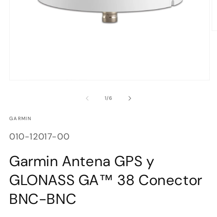
Ab
e
m
2
e
u
v
Abrir
m
elemento
multimedia
de
1
/
6
1
en
GARMIN
una
ventana
SKU:
modal
010-12017-00
Garmin Antena GPS y
GLONASS GA™ 38 Conector
BNC-BNC