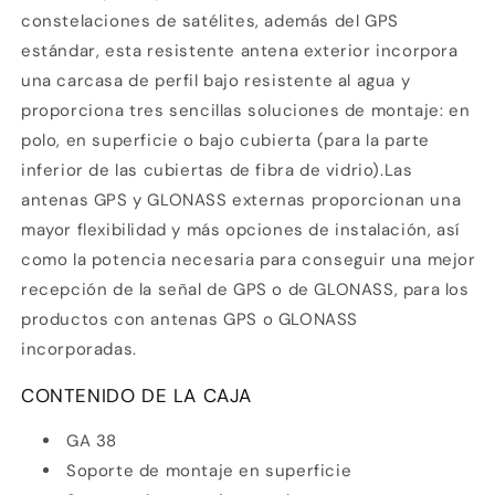
constelaciones de satélites, además del GPS
estándar, esta resistente antena exterior incorpora
una carcasa de perfil bajo resistente al agua y
proporciona tres sencillas soluciones de montaje: en
polo, en superficie o bajo cubierta (para la parte
inferior de las cubiertas de fibra de vidrio).Las
antenas GPS y GLONASS externas proporcionan una
mayor flexibilidad y más opciones de instalación, así
como la potencia necesaria para conseguir una mejor
recepción de la señal de GPS o de GLONASS, para los
Compra ahora y paga a meses
productos con antenas GPS o GLONASS
sin tarjeta de crédito
incorporadas.
CONTENIDO DE LA CAJA
Agrega tu producto al carrito y
elige
1
pagar con Meses sin Tarjeta.
En tu cuenta de Mercado Pago,
elige
GA 38
2
la cantidad de meses
y confirma.
Soporte de montaje en superficie
Paga mes a mes
con saldo disponible,
3