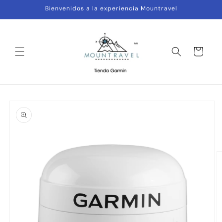
Ir
Bienvenidos a la experiencia Mountravel
directamente
al contenido
Carrito
Ir
directamente
a la
información
del producto