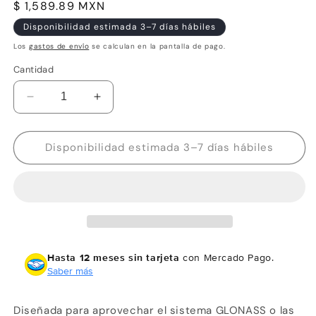
Precio
$ 1,589.89 MXN
habitual
Disponibilidad estimada 3–7 días hábiles
Los
gastos de envío
se calculan en la pantalla de pago.
Cantidad
Reducir
Aumentar
cantidad
cantidad
para
para
Garmin
Garmin
Disponibilidad estimada 3–7 días hábiles
Antena
Antena
GPS
GPS
y
y
GLONASS
GLONASS
GA™
GA™
38
38
Conector
Conector
Hasta 12 meses sin tarjeta
con Mercado Pago.
BNC-
BNC-
Saber más
BNC
BNC
Diseñada para aprovechar el sistema GLONASS o las