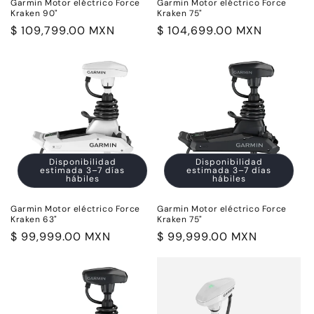
Garmin Motor eléctrico Force
Garmin Motor eléctrico Force
Kraken 90"
Kraken 75"
Precio
$ 109,799.00 MXN
Precio
$ 104,699.00 MXN
habitual
habitual
Disponibilidad
Disponibilidad
estimada 3–7 días
estimada 3–7 días
hábiles
hábiles
Garmin Motor eléctrico Force
Garmin Motor eléctrico Force
Kraken 63"
Kraken 75"
Precio
$ 99,999.00 MXN
Precio
$ 99,999.00 MXN
habitual
habitual