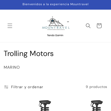
Ir
Bienvenidos a la experiencia Mountravel
directamente
al contenido
Carrito
C
Trolling Motors
o
MARINO
l
e
Filtrar y ordenar
9 productos
c
c