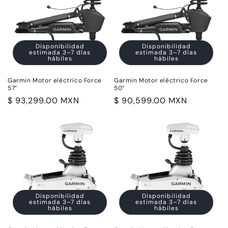
i
ó
n
Disponibilidad
Disponibilidad
estimada 3–7 días
estimada 3–7 días
:
hábiles
hábiles
Garmin Motor eléctrico Force
Garmin Motor eléctrico Force
57”
50”
Precio
$ 93,299.00 MXN
Precio
$ 90,599.00 MXN
habitual
habitual
Disponibilidad
Disponibilidad
estimada 3–7 días
estimada 3–7 días
hábiles
hábiles