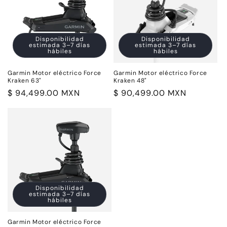
Disponibilidad
Disponibilidad
estimada 3–7 días
estimada 3–7 días
hábiles
hábiles
Garmin Motor eléctrico Force
Garmin Motor eléctrico Force
Kraken 63"
Kraken 48"
Precio
$ 94,499.00 MXN
Precio
$ 90,499.00 MXN
habitual
habitual
Disponibilidad
estimada 3–7 días
hábiles
Garmin Motor eléctrico Force