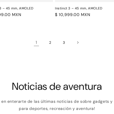
t 3 – 45 mm, AMOLED
Instinct 3 – 45 mm, AMOLED
999.00 MXN
Precio
$ 10,999.00 MXN
al
habitual
1
2
3
Noticias de aventura
o en enterarte de las últimas noticias de sobre gadgets 
para deportes, recreación y aventura!