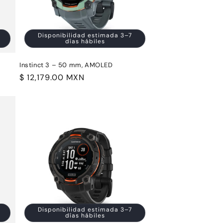
Disponibilidad estimada 3–7
días hábiles
Instinct 3 – 50 mm, AMOLED
Precio
$ 12,179.00 MXN
habitual
Disponibilidad estimada 3–7
días hábiles