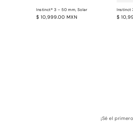
Instinct® 3 – 50 mm, Solar
Instinc
Precio
$ 10,999.00 MXN
Precio
$ 10,
habitual
habitu
¡Sé el primer