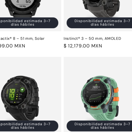
sponibilidad estimada 3–7
Disponibilidad estimada 3–7
días hábiles
días hábiles
actix® 8 – 51 mm, Solar
Instinct® 3 – 50 mm, AMOLED
799.00 MXN
Precio
$ 12,179.00 MXN
al
habitual
sponibilidad estimada 3–7
Disponibilidad estimada 3–7
días hábiles
días hábiles