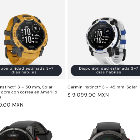
sponibilidad estimada 3–7
Disponibilidad estimada 3–7
días hábiles
días hábiles
nstinct® 3 – 50 mm, Solar
Garmin Instinct® 3 – 45 mm, Solar
 ocre con correa en Amarillo
Precio
$ 9,099.00 MXN
s
habitual
99.00 MXN
al