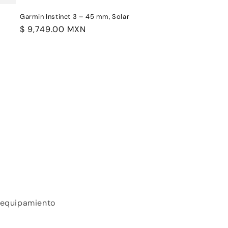
Garmin Instinct 3 – 45 mm, Solar
Precio
$ 9,749.00 MXN
habitual
y equipamiento