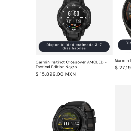
Di
Disponibilidad estimada 3–7
días hábiles
Garmin 
Garmin Instinct Crossover AMOLED -
Tactical Edition Negro
Precio
$ 27,1
Precio
$ 15,899.00 MXN
habitu
habitual