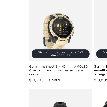
c
c
i
ó
n
Disponibilidad estimada 3–7
Di
días hábiles
:
Garmin Instinct® 3 – 45 mm, AMOLED
Garmin I
Cuarzo citrino con correa en cuarzo
Amarillo
citrino
ocre/gri
Precio
$ 9,399.00 MXN
Precio
$ 9,3
habitual
habitu