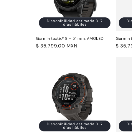
Disponibilidad estimada 3–7
Di
días hábiles
Garmin tactix® 8 – 51 mm, AMOLED
Garmin t
Precio
$ 35,799.00 MXN
Precio
$ 35,
habitual
habitu
Disponibilidad estimada 3–7
Di
días hábiles