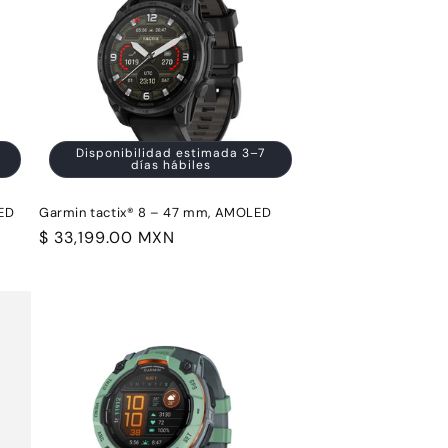
Disponibilidad estimada 3–7
días hábiles
LED
Garmin tactix® 8 – 47 mm, AMOLED
Precio
$ 33,199.00 MXN
habitual