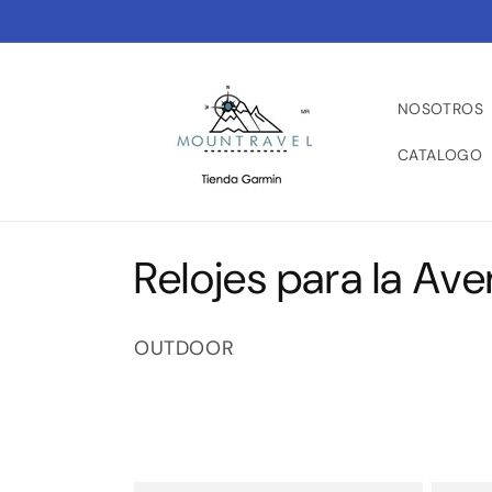
Ir
directamente
al contenido
NOSOTROS
CATALOGO
C
Relojes para la Ave
o
OUTDOOR
l
e