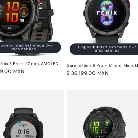
sponibilidad estimada 3–7
Disponibilidad estimada 3–7
días hábiles
días hábiles
fēnix 8 Pro – 47 mm, AMOLED
Garmin fēnix 8 Pro – 51 mm, Micro
99.00 MXN
Precio
$ 36,199.00 MXN
al
habitual