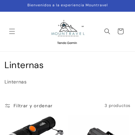
Ir
Bienvenidos a la experiencia Mountravel
directamente
al contenido
Carrito
C
Linternas
o
Linternas
l
e
Filtrar y ordenar
3 productos
c
c