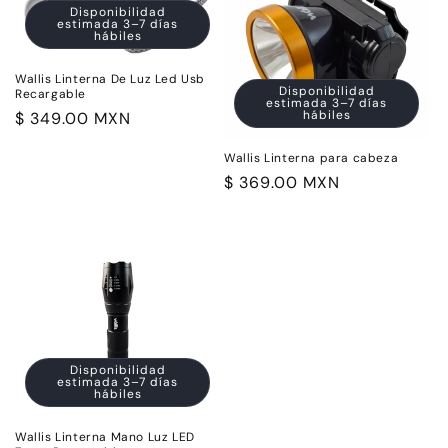
i
Disponibilidad
estimada 3–7 días
ó
hábiles
n
Wallis Linterna De Luz Led Usb
Disponibilidad
Recargable
estimada 3–7 días
:
hábiles
Precio
$ 349.00 MXN
habitual
Wallis Linterna para cabeza
Precio
$ 369.00 MXN
habitual
Disponibilidad
estimada 3–7 días
hábiles
Wallis Linterna Mano Luz LED