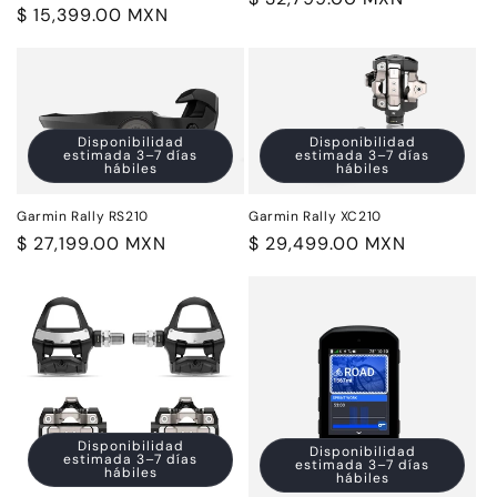
Precio
$ 15,399.00 MXN
habitual
habitual
Disponibilidad
Disponibilidad
estimada 3–7 días
estimada 3–7 días
hábiles
hábiles
Garmin Rally RS210
Garmin Rally XC210
Precio
$ 27,199.00 MXN
Precio
$ 29,499.00 MXN
habitual
habitual
Disponibilidad
Disponibilidad
estimada 3–7 días
estimada 3–7 días
hábiles
hábiles