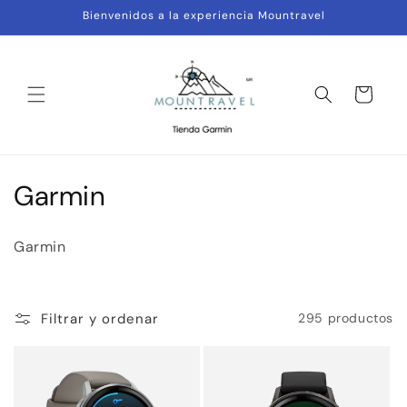
Ir
Bienvenidos a la experiencia Mountravel
directamente
al contenido
Carrito
C
Garmin
o
Garmin
l
e
Filtrar y ordenar
295 productos
c
c