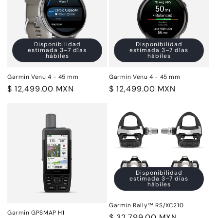
i
ó
n
Disponibilidad
Disponibilidad
estimada 3–7 días
estimada 3–7 días
:
hábiles
hábiles
Garmin Venu 4 - 45 mm
Garmin Venu 4 - 45 mm
Precio
$ 12,499.00 MXN
Precio
$ 12,499.00 MXN
habitual
habitual
Disponibilidad
estimada 3–7 días
hábiles
Garmin Rally™ RS/XC210
Garmin GPSMAP H1
Precio
$ 32,799.00 MXN