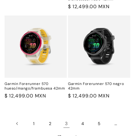
Precio
$ 12,499.00 MXN
habitual
Garmin Forerunner 570
Garmin Forerunner 570 negro
hueso/mango/frambuesa 42mm
42mm
Precio
$ 12,499.00 MXN
Precio
$ 12,499.00 MXN
habitual
habitual
3
…
1
2
4
5