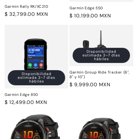
Garmin Rally RK/XC210
Garmin Edge 550
Precio
$ 32,799.00 MXN
Precio
$ 10,199.00 MXN
habitual
habitual
Disponibilidad
estimada 3–7 días
hábiles
Garmin Group Ride Tracker (6",
Disponibilidad
8" y 10")
estimada 3–7 días
hábiles
Precio
$ 9,999.00 MXN
habitual
Garmin Edge 850
Precio
$ 12,499.00 MXN
habitual