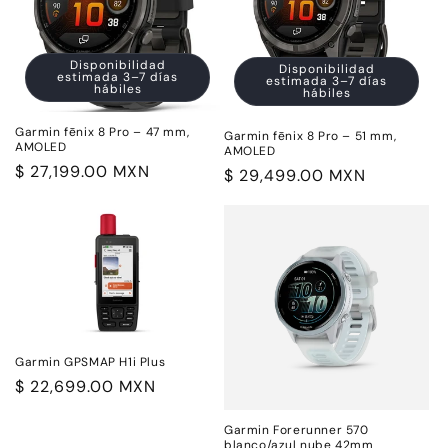
Disponibilidad
Disponibilidad
estimada 3–7 días
estimada 3–7 días
hábiles
hábiles
Garmin fēnix 8 Pro – 47 mm,
Garmin fēnix 8 Pro – 51 mm,
AMOLED
AMOLED
Precio
$ 27,199.00 MXN
Precio
$ 29,499.00 MXN
habitual
habitual
Garmin GPSMAP H1i Plus
Precio
$ 22,699.00 MXN
habitual
Garmin Forerunner 570
blanco/azul nube 42mm