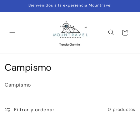
Ir
Bienvenidos a la experiencia Mountravel
directamente
al contenido
Carrito
C
Campismo
o
Campismo
l
e
Filtrar y ordenar
0 productos
c
c