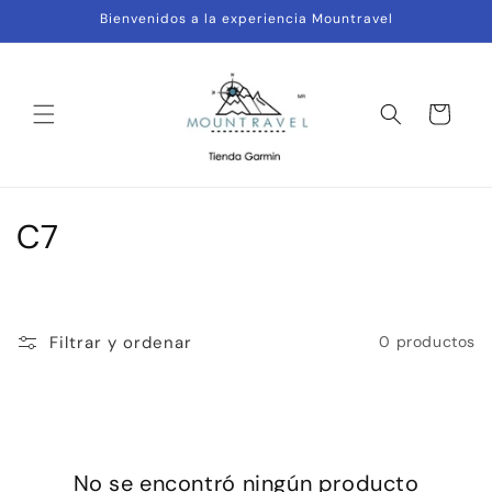
Ir
Bienvenidos a la experiencia Mountravel
directamente
al contenido
Carrito
C
C7
o
l
Filtrar y ordenar
0 productos
e
c
c
No se encontró ningún producto